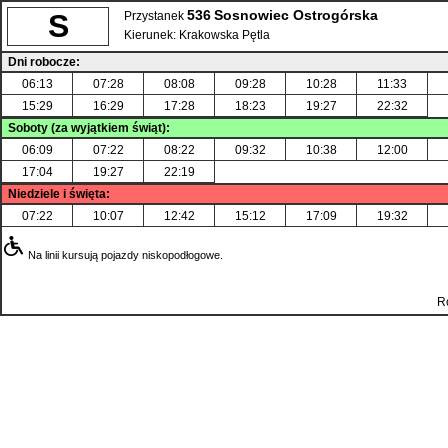
536
Sosnowiec Ostrogórska
S
Przystanek
Kierunek:
Krakowska Pętla
Dni robocze:
06:13
07:28
08:08
09:28
10:28
11:33
15:29
16:29
17:28
18:23
19:27
22:32
Soboty (za wyjątkiem świąt):
06:09
07:22
08:22
09:32
10:38
12:00
17:04
19:27
22:19
Niedziele i święta:
07:22
10:07
12:42
15:12
17:09
19:32
Na linii kursują pojazdy niskopodłogowe.
R