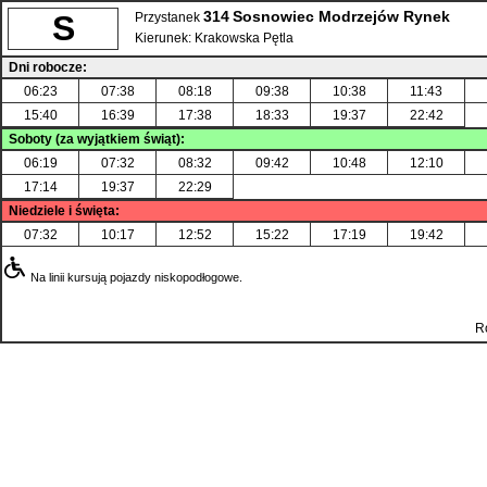
314
Sosnowiec Modrzejów Rynek
S
Przystanek
Kierunek:
Krakowska Pętla
Dni robocze:
06:23
07:38
08:18
09:38
10:38
11:43
15:40
16:39
17:38
18:33
19:37
22:42
Soboty (za wyjątkiem świąt):
06:19
07:32
08:32
09:42
10:48
12:10
17:14
19:37
22:29
Niedziele i święta:
07:32
10:17
12:52
15:22
17:19
19:42
Na linii kursują pojazdy niskopodłogowe.
R