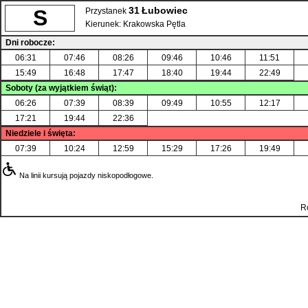
31
Łubowiec
S
Przystanek
Kierunek:
Krakowska Pętla
Dni robocze:
06:31
07:46
08:26
09:46
10:46
11:51
15:49
16:48
17:47
18:40
19:44
22:49
Soboty (za wyjątkiem świąt):
06:26
07:39
08:39
09:49
10:55
12:17
17:21
19:44
22:36
Niedziele i święta:
07:39
10:24
12:59
15:29
17:26
19:49
Na linii kursują pojazdy niskopodłogowe.
R