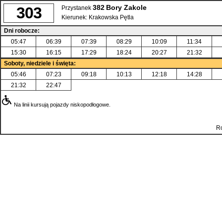
382
Bory Zakole
303
Przystanek
Kierunek:
Krakowska Pętla
Dni robocze:
05:47
06:39
07:39
08:29
10:09
11:34
15:30
16:15
17:29
18:24
20:27
21:32
Soboty, niedziele i święta:
05:46
07:23
09:18
10:13
12:18
14:28
21:32
22:47
Na linii kursują pojazdy niskopodłogowe.
Ro