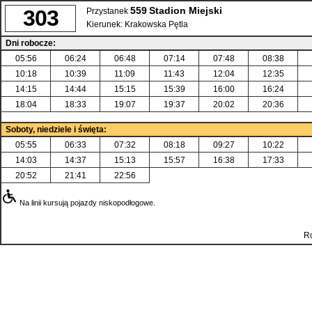
559
Stadion Miejski
303
Przystanek
Kierunek:
Krakowska Pętla
Dni robocze:
05:56
06:24
06:48
07:14
07:48
08:38
10:18
10:39
11:09
11:43
12:04
12:35
14:15
14:44
15:15
15:39
16:00
16:24
18:04
18:33
19:07
19:37
20:02
20:36
Soboty, niedziele i święta:
05:55
06:33
07:32
08:18
09:27
10:22
14:03
14:37
15:13
15:57
16:38
17:33
20:52
21:41
22:56
Na linii kursują pojazdy niskopodłogowe.
Ro