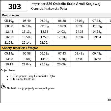
826
Osiedle Stałe Armii Krajowej
303
Przystanek
Kierunek:
Krakowska Pętla
Dni robocze:
05:19
05:49
06:08
06:38
07:08
07:33
B
B
B
C
08:58
09:18
09:38
10:03
10:33
11:03
C
B
B
12:48
13:13
13:38
14:03
14:38
14:58
B
B
B
16:33
16:58
17:28
17:53
18:34
19:04
B
B
21:04
22:14
22:59
B
B
C
Soboty, niedziele i święta:
05:19
05:58
06:53
07:43
08:48
09:43
B
B
B
B
13:28
13:58
14:38
15:18
16:03
16:58
B
B
20:19
21:04
22:19
23:09
B
B
C
Objaśnienia:
B
Kurs przez: Bory Hetmańska Pętla
C
Kurs do: Centrum
Na linii kursują pojazdy niskopodłogowe.
Ro