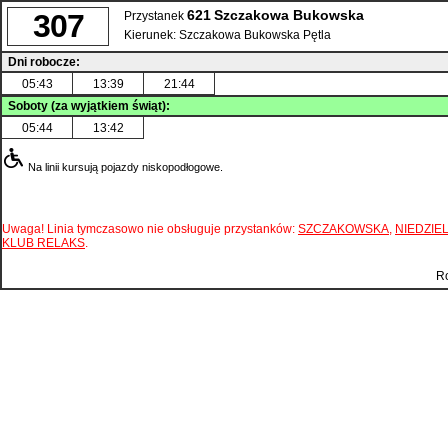
621
Szczakowa Bukowska
307
Przystanek
Kierunek:
Szczakowa Bukowska Pętla
Dni robocze:
05:43
13:39
21:44
Soboty (za wyjątkiem świąt):
05:44
13:42
Na linii kursują pojazdy niskopodłogowe.
Uwaga! Linia tymczasowo nie obsługuje przystanków:
SZCZAKOWSKA
,
NIEDZIE
KLUB RELAKS
.
Ro