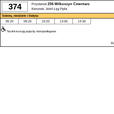
256
Wilkoszyn Cmentarz
374
Przystanek
Kierunek:
Jeleń Łęg Pętla
Soboty, niedziele i święta:
06:20
08:20
10:20
13:00
14:30
Na linii kursują pojazdy niskopodłogowe.
Ro