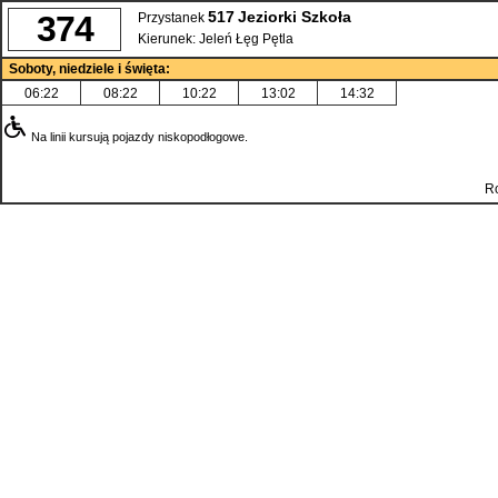
517
Jeziorki Szkoła
374
Przystanek
Kierunek:
Jeleń Łęg Pętla
Soboty, niedziele i święta:
06:22
08:22
10:22
13:02
14:32
Na linii kursują pojazdy niskopodłogowe.
Ro