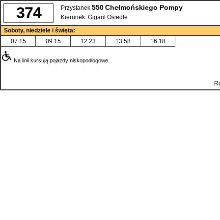
550
Chełmońskiego Pompy
374
Przystanek
Kierunek:
Gigant Osiedle
Soboty, niedziele i święta:
07:15
09:15
12:23
13:58
16:18
Na linii kursują pojazdy niskopodłogowe.
Ro