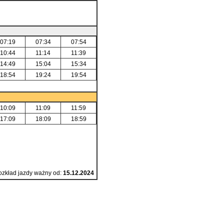
07:19
07:34
07:54
10:44
11:14
11:39
14:49
15:04
15:34
18:54
19:24
19:54
10:09
11:09
11:59
17:09
18:09
18:59
zkład jazdy ważny od:
15.12.2024