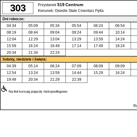
519
Centrum
303
Przystanek
Kierunek:
Osiedle Stałe Cmentarz Pętla
Dni robocze:
04:34
05:09
05:34
05:54
06:24
06:54
08:19
08:44
09:04
09:24
09:44
10:14
12:04
12:29
13:04
13:29
13:59
14:24
15:59
16:24
16:49
17:14
17:49
18:24
20:34
21:34
22:24
Soboty, niedziele i święta:
04:39
05:14
06:24
07:09
08:09
09:09
12:54
13:24
13:59
14:44
15:29
16:24
19:49
20:34
21:29
22:39
Na linii kursują pojazdy niskopodłogowe.
Ro