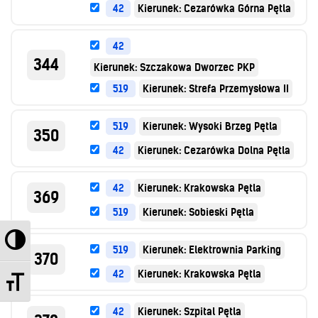
42
Kierunek: Cezarówka Górna Pętla
42
344
Kierunek: Szczakowa Dworzec PKP
519
Kierunek: Strefa Przemysłowa II
519
Kierunek: Wysoki Brzeg Pętla
350
42
Kierunek: Cezarówka Dolna Pętla
42
Kierunek: Krakowska Pętla
369
519
Kierunek: Sobieski Pętla
Przełącz wysoki kontrast
519
Kierunek: Elektrownia Parking
370
Zmień rozmiar czcionek
42
Kierunek: Krakowska Pętla
42
Kierunek: Szpital Pętla