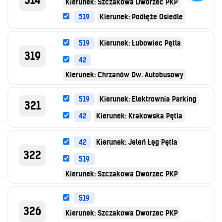
314
Kierunek: Szczakowa Dworzec PKP
O Spółce
519
Kierunek: Podłęże Osiedle
Uwagi i wnioski
Ochrona danych osobowych
519
Kierunek: Łubowiec Pętla
319
42
Kierunek: Chrzanów Dw. Autobusowy
519
Kierunek: Elektrownia Parking
321
42
Kierunek: Krakowska Pętla
42
Kierunek: Jeleń Łęg Pętla
322
519
Kierunek: Szczakowa Dworzec PKP
519
326
Kierunek: Szczakowa Dworzec PKP