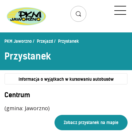
Przejazd
Rozkład jazdy
Lista przystanków
PKM Jaworzno
Przejazd
Przystanek
Schemat linii dziennych
Przystanek
Zaplanuj podróż – wyszukiwarka połączeń
Mapa przystanków i połączeń
Schemat linii nocnych
Informacja o wyjątkach w kursowaniu autobusów
Bilety
Centrum
Cennik biletów
(gmina: Jaworzno)
Uprawnienia do ulg
Regulamin przewozów
Honorowanie biletów ZK„KM”