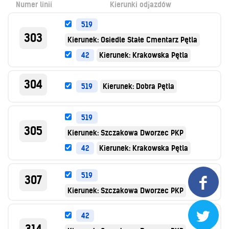
Numer linii
Kierunki odjazdów
Kontrola biletów
Automaty biletowe
519
Sprzedaż biletów u kierowców
303
Kierunek: Osiedle Stałe Cmentarz Pętla
Jaworznicka Karta Miejska
42
Kierunek: Krakowska Pętla
Open Payment System
Sklep internetowy
304
519
Kierunek: Dobra Pętla
Aktualności
519
305
Kierunek: Szczakowa Dworzec PKP
Stacja Kontroli Pojazdów
42
Kierunek: Krakowska Pętla
Inne
519
307

Kierunek: Szczakowa Dworzec PKP
Centrum Obsługi Klienta

Kontakt
42
Multimedia