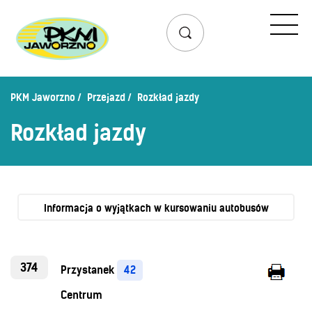
Przejazd
Rozkład jazdy
Lista przystanków
PKM Jaworzno
Przejazd
Rozkład jazdy
Schemat linii dziennych
Rozkład jazdy
Zaplanuj podróż – wyszukiwarka połączeń
Mapa przystanków i połączeń
Schemat linii nocnych
Bilety
Informacja o wyjątkach w kursowaniu autobusów
Cennik biletów
Uprawnienia do ulg
374
Przystanek
42
Regulamin przewozów
Centrum
Honorowanie biletów ZK„KM”