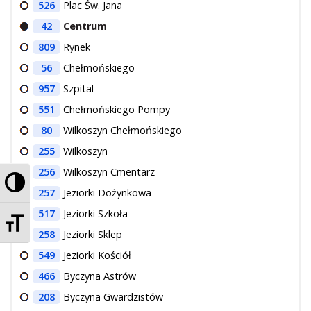
526
Plac Św. Jana
O Spółce
42
Centrum
Uwagi i wnioski
809
Rynek
Ochrona danych osobowych
56
Chełmońskiego
957
Szpital
551
Chełmońskiego Pompy
80
Wilkoszyn Chełmońskiego
255
Wilkoszyn
256
Wilkoszyn Cmentarz
Przełącz wysoki kontrast
257
Jeziorki Dożynkowa
517
Jeziorki Szkoła
Zmień rozmiar czcionek
258
Jeziorki Sklep
549
Jeziorki Kościół
466
Byczyna Astrów
208
Byczyna Gwardzistów