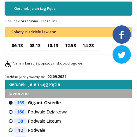
Kontrola biletów
Kierunek:
Jeleń Łęg Pętla
Automaty biletowe
Sprzedaż biletów u kierowców
Kierunek przeciwny
Trasa linii
Jaworznicka Karta Miejska
Soboty, niedziele i święta:

Open Payment System
06:13
08:13
10:13
12:53
14:23
Sklep internetowy

Na linii kursują pojazdy niskopodłogowe.
Aktualności
Rozkład jazdy ważny od:
02.09.2024
Kierunek:
Jeleń Łęg Pętla
Stacja Kontroli Pojazdów
Jaworzno
159
Gigant Osiedle
Inne
160
Podwale Działkowa
Centrum Obsługi Klienta
38
Podwale Liceum
Kontakt
12
Podwale
Multimedia