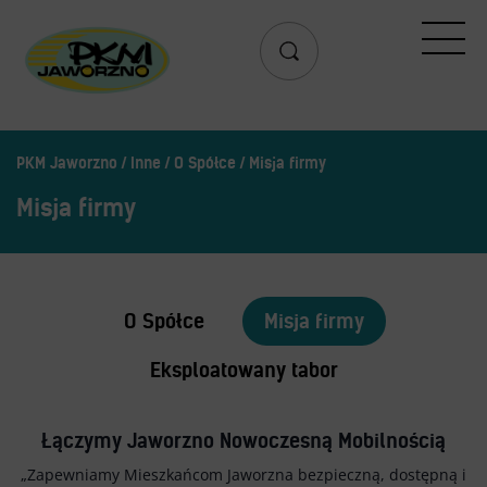
Przejazd
Rozkład jazdy
Search
Lista przystanków
PKM Jaworzno
Inne
O Spółce
Misja firmy
Schemat linii dziennych
Zaplanuj podróż – wyszukiwarka połączeń
Misja firmy
Mapa przystanków i połączeń
Schemat linii nocnych
O Spółce
Misja firmy
Bilety
Eksploatowany tabor
Aplikacja mobilna PKM
Cennik biletów
Łączymy Jaworzno Nowoczesną Mobilnością
Uprawnienia do ulg
Regulamin przewozów
„Zapewniamy Mieszkańcom Jaworzna bezpieczną, dostępną i