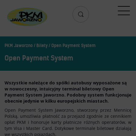
Przejazd
Rozkład jazdy
Search
Lista przystanków
PKM Jaworzno
Bilety
Open Payment System
Schemat linii dziennych
Zaplanuj podróż – wyszukiwarka połączeń
Open Payment System
Mapa przystanków i połączeń
Schemat linii nocnych
Wszystkie należące do spółki autobusy wyposażone są
w nowoczesny, intuicyjny terminal biletowy Open
Bilety
Payment System Jaworzno. Podobny system funkcjonuje
obecnie jedynie w kilku europejskich miastach.
Aplikacja mobilna PKM
Open Payment System Jaworzno, stworzony przez Mennicę
Cennik biletów
Polską, umożliwia płatność za przejazd zgodnie ze cennikiem
opłat PKM i honoruje karty płatnicze różnych operatorów, w
Uprawnienia do ulg
tym Visa i Master Card. Dotykowe terminale biletowe działają
Regulamin przewozów
we wszystkich pojazdach.