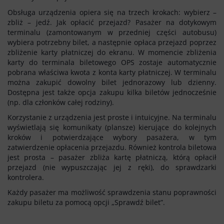
Honorowanie biletów ZK„KM”
Obsługa urządzenia opiera się na trzech krokach: wybierz –
Kontrola biletów
zbliż – jedź. Jak opłacić przejazd? Pasażer na dotykowym
terminalu (zamontowanym w przedniej części autobusu)
Automaty biletowe
wybiera potrzebny bilet, a następnie opłaca przejazd poprzez
Sprzedaż biletów u kierowców
zbliżenie karty płatniczej do ekranu. W momencie zbliżenia
Jaworznicka Karta Miejska
karty do terminala biletowego OPS zostaje automatycznie
pobrana właściwa kwota z konta karty płatniczej. W terminalu
Open Payment System
można zakupić dowolny bilet jednorazowy lub dzienny.
Sklep internetowy
Dostępna jest także opcja zakupu kilka biletów jednocześnie
(np. dla członków całej rodziny).
Korzystanie z urządzenia jest proste i intuicyjne. Na terminalu
wyświetlają się komunikaty (plansze) kierujące do kolejnych
Aktualności
kroków i potwierdzające wybory pasażera, w tym
zatwierdzenie opłacenia przejazdu. Również kontrola biletowa
jest prosta – pasażer zbliża kartę płatniczą, którą opłacił
przejazd (nie wypuszczając jej z ręki), do sprawdzarki
Stacja Kontroli Pojazdów
kontrolera.
Każdy pasażer ma możliwość sprawdzenia stanu poprawności
Inne
zakupu biletu za pomocą opcji „Sprawdź bilet”.
Centrum Obsługi Klienta