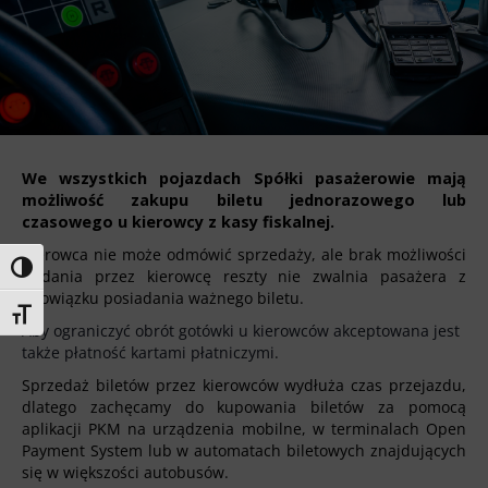
Honorowanie biletów ZK„KM”
Kontrola biletów
Automaty biletowe
Sprzedaż biletów u kierowców
Jaworznicka Karta Miejska
Open Payment System
We wszystkich pojazdach Spółki pasażerowie mają
Sklep internetowy
możliwość zakupu biletu jednorazowego lub
czasowego u kierowcy z kasy fiskalnej.
Kierowca nie może odmówić sprzedaży, ale brak możliwości
Toggle High Contrast
wydania przez kierowcę reszty nie zwalnia pasażera z
Aktualności
obowiązku posiadania ważnego biletu.
Toggle Font size
Aby ograniczyć obrót gotówki u kierowców akceptowana jest
także płatność kartami płatniczymi.
Stacja Kontroli Pojazdów
Sprzedaż biletów przez kierowców wydłuża czas przejazdu,
dlatego zachęcamy do kupowania biletów za pomocą
aplikacji PKM na urządzenia mobilne, w terminalach Open
Inne
Payment System lub w automatach biletowych znajdujących
się w większości autobusów.
Centrum Obsługi Klienta