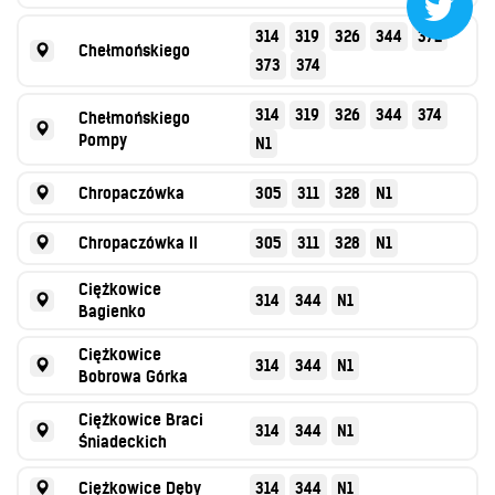

314
319
326
344
372
Chełmońskiego
373
374
314
319
326
344
374
Chełmońskiego
Pompy
N1
Chropaczówka
305
311
328
N1
Chropaczówka II
305
311
328
N1
Ciężkowice
314
344
N1
Bagienko
Ciężkowice
314
344
N1
Bobrowa Górka
Ciężkowice Braci
314
344
N1
Śniadeckich
Ciężkowice Dęby
314
344
N1