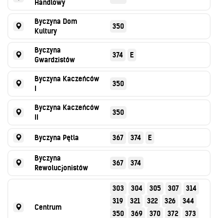
Handlowy
Byczyna Dom
350
Kultury
Byczyna
374
E
Gwardzistów
Byczyna Kaczeńców
350
I
Byczyna Kaczeńców
350
II
Byczyna Pętla
367
374
E
Byczyna
367
374
Rewolucjonistów
303
304
305
307
314
319
321
322
326
344
Centrum
350
369
370
372
373