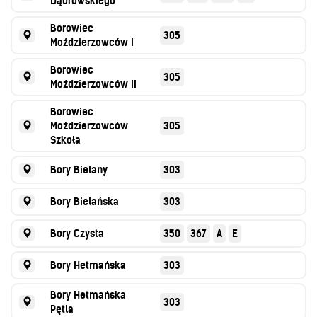
Dąbrowskiego
O Spółce
Borowiec
305
Uwagi i wnioski
Moździerzowców I
Ochrona danych osobowych
Borowiec
305
Moździerzowców II
Borowiec
Moździerzowców
305
Szkoła
Bory Bielany
303
Bory Bielańska
303
Bory Czysta
350
367
A
E
Bory Hetmańska
303
Bory Hetmańska
303
Pętla