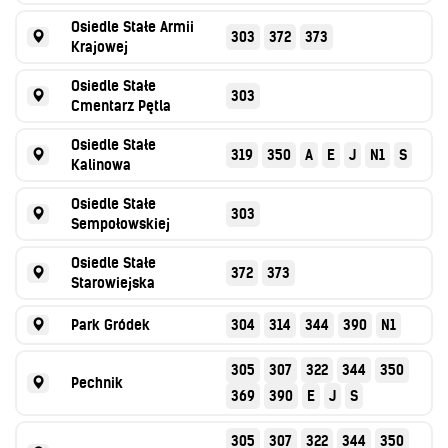
Osiedle Stałe Armii
303
372
373
Krajowej
Osiedle Stałe
303
Cmentarz Pętla
Osiedle Stałe
319
350
A
E
J
N1
S
Kalinowa
Osiedle Stałe
303
Sempołowskiej
Osiedle Stałe
372
373
Starowiejska
Park Gródek
304
314
344
390
N1
305
307
322
344
350
Pechnik
369
390
E
J
S
305
307
322
344
350