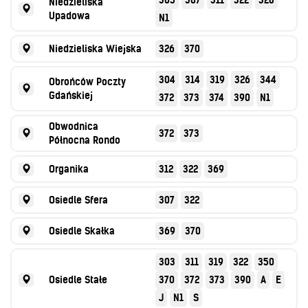
305
307
311
322
328
Niedzieliska
Upadowa
N1
Niedzieliska Wiejska
326
370
304
314
319
326
344
Obrońców Poczty
Gdańskiej
372
373
374
390
N1
Obwodnica
372
373
Północna Rondo
Organika
312
322
369
Osiedle Sfera
307
322
Osiedle Skałka
369
370
303
311
319
322
350
Osiedle Stałe
370
372
373
390
A
E
J
N1
S