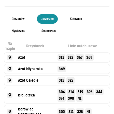
Kontrola biletów
Automaty biletowe
Sprzedaż biletów u kierowców
Chrzanów
Jaworzno
Katowice
Jaworznicka Karta Miejska
Open Payment System
Mysłowice
Sosnowiec
Sklep internetowy
Na
Przystanek
Linie autobusowe
mapie
Aktualności
Azot
312
322
367
369
Azot Młynarska
369
Stacja Kontroli Pojazdów
Azot Osiedle
312
322
Inne
304
314
319
326
344
Biblioteka
374
390
N1
Centrum Obsługi Klienta
Kontakt
Borowiec
305
311
328
N1
Multimedia