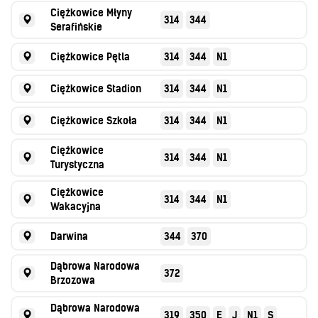
Ciężkowice Młyny
314
344
Serafińskie
Ciężkowice Pętla
314
344
N1
Ciężkowice Stadion
314
344
N1
Ciężkowice Szkoła
314
344
N1
Ciężkowice
314
344
N1
Turystyczna
Ciężkowice
314
344
N1
Wakacyjna
Darwina
344
370
Dąbrowa Narodowa
372
Brzozowa
Dąbrowa Narodowa
319
350
E
J
N1
S