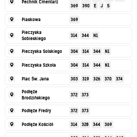
Pechnik Cmentarz
369
390
E
J
S
Piaskowa
369
Pieczyska
314
344
N1
Sobieskiego
Pieczyska Solskiego
304
314
344
N1
Pieczyska Szkoła
304
314
344
N1
Plac Św. Jana
303
319
326
370
374
Podłęże
372
373
Brodzińskiego
Podłęże Fredry
372
373
Podłęże Kościół
314
328
344
369