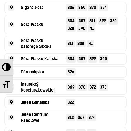
Gigant Złota
326
369
370
374
304
307
311
322
326
Góra Piasku
328
390
N1
Góra Piasku
311
328
N1
Batorego Szkoła
Góra Piasku Kaliska
304
307
322
390
Przełącz wysoki kontrast
Górnośląska
326
Zmień rozmiar czcionek
Insurekcji
369
370
372
373
Kościuszkowskiej
Jeleń Banasika
322
Jeleń Centrum
312
367
374
Handlowe