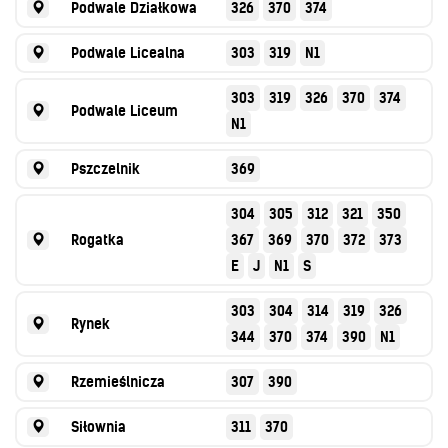
Podwale Działkowa
326
370
374
Podwale Licealna
303
319
N1
303
319
326
370
374
Podwale Liceum
N1
Pszczelnik
369
304
305
312
321
350
Rogatka
367
369
370
372
373
E
J
N1
S
303
304
314
319
326
Rynek
344
370
374
390
N1
Rzemieślnicza
307
390
Siłownia
311
370