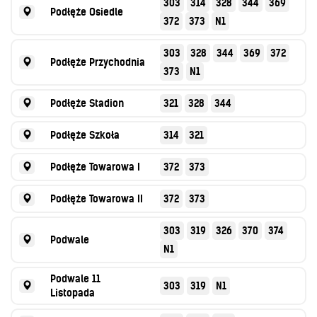
303
314
328
344
369
Podłęże Osiedle
372
373
N1
303
328
344
369
372
Podłęże Przychodnia
373
N1
Podłęże Stadion
321
328
344
Podłęże Szkoła
314
321
Podłęże Towarowa I
372
373
Podłęże Towarowa II
372
373
303
319
326
370
374
Podwale
N1
Podwale 11
303
319
N1
Listopada