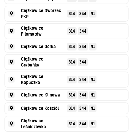
Ciężkowice Dworzec
314
344
N1
PKP
Ciężkowice
314
344
Filomatów
Ciężkowice Górka
314
344
N1
Ciężkowice
314
344
Grabańka
Ciężkowice
314
344
N1
Kapliczka
Ciężkowice Klinowa
314
344
N1
Ciężkowice Kościół
314
344
N1
Ciężkowice
314
344
N1
Leśniczówka