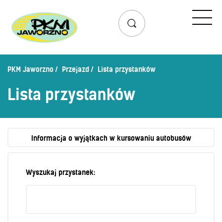
Przejazd
Rozkład jazdy
Lista przystanków
PKM Jaworzno
Przejazd
Lista przystanków
Schemat linii dziennych
Lista przystanków
Zaplanuj podróż – wyszukiwarka połączeń
Mapa przystanków i połączeń
Schemat linii nocnych
Informacja o wyjątkach w kursowaniu autobusów
Bilety
Wyszukaj przystanek:
Cennik biletów
Uprawnienia do ulg
Regulamin przewozów
Honorowanie biletów ZK„KM”