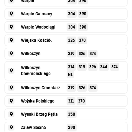
Warpie
304
390
Warpie Galmany
304
390
Warpie Wodociągi
304
390
Wiejska Kościół
326
370
Wilkoszyn
319
326
374
314
319
326
344
374
Wilkoszyn
Chełmońskiego
N1
Wilkoszyn Cmentarz
319
326
374
Wojska Polskiego
311
370
Wysoki Brzeg Pętla
350
Zalew Sosina
390