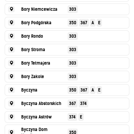
Bory Niemcewicza
303
Bory Podgórska
350
367
A
E
Bory Rondo
303
Bory Stroma
303
Bory Tetmajera
303
Bory Zakole
303
Byczyna
350
367
A
E
Byczyna Abstorskich
367
374
Byczyna Astrów
374
E
Byczyna Dom
350