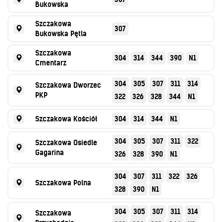
Bukowska
Szczakowa
307
Bukowska Pętla
Szczakowa
304
314
344
390
N1
Cmentarz
304
305
307
311
314
Szczakowa Dworzec
PKP
322
326
328
344
N1
Szczakowa Kościół
304
314
344
N1
304
305
307
311
322
Szczakowa Osiedle
Gagarina
326
328
390
N1
304
307
311
322
326
Szczakowa Polna
328
390
N1
304
305
307
311
314
Szczakowa