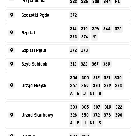
Przychodnia
322
326
328
344
N1
Szczotki Pętla
372
314
319
326
344
372
Szpital
373
374
N1
Szpital Pętla
372
373
Szyb Sobieski
312
322
367
369
304
305
312
321
350
Urząd Miejski
367
369
370
372
373
A
E
J
N1
S
303
305
307
319
322
Urząd Skarbowy
328
350
372
373
390
A
E
J
N1
S