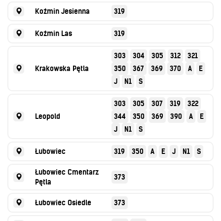
Koźmin Jesienna
319
Koźmin Las
319
303
304
305
312
321
Krakowska Pętla
350
367
369
370
A
E
J
N1
S
303
305
307
319
322
Leopold
344
350
369
390
A
E
J
N1
S
Łubowiec
319
350
A
E
J
N1
S
Łubowiec Cmentarz
373
Pętla
Łubowiec Osiedle
373