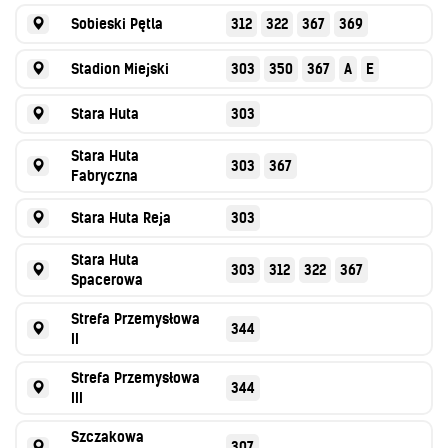
Sobieski Pętla
312
322
367
369
Stadion Miejski
303
350
367
A
E
Stara Huta
303
Stara Huta
303
367
Fabryczna
Stara Huta Reja
303
Stara Huta
303
312
322
367
Spacerowa
Strefa Przemysłowa
344
II
Strefa Przemysłowa
344
III
Szczakowa
307