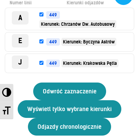
Numer linii
Kierunki odjazdów
Kontrola biletów
Automaty biletowe
449
A
Sprzedaż biletów u kierowców
Kierunek: Chrzanów Dw. Autobusowy
Jaworznicka Karta Miejska
Open Payment System
E
449
Kierunek: Byczyna Astrów
Sklep internetowy
J
449
Kierunek: Krakowska Pętla
Aktualności
Stacja Kontroli Pojazdów
Przełącz wysoki kontrast
Inne
Zmień rozmiar czcionek
Centrum Obsługi Klienta
Kontakt
Multimedia