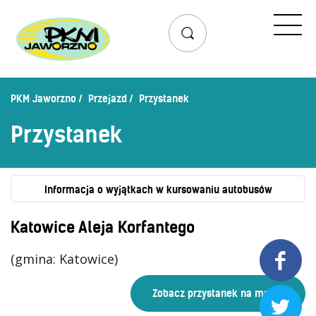
Przejazd
Rozkład jazdy
Lista przystanków
PKM Jaworzno
Przejazd
Przystanek
Schemat linii dziennych
Przystanek
Zaplanuj podróż – wyszukiwarka połączeń
Mapa przystanków i połączeń
Schemat linii nocnych
Informacja o wyjątkach w kursowaniu autobusów
Bilety
Katowice Aleja Korfantego
Cennik biletów
(gmina: Katowice)

Uprawnienia do ulg
Regulamin przewozów

Honorowanie biletów ZK„KM”