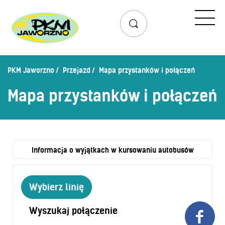
Przejazd
Rozkład jazdy
Lista przystanków
PKM Jaworzno
Przejazd
Mapa przystanków i połączeń
Schemat linii dziennych
Mapa przystanków i połączeń
Zaplanuj podróż – wyszukiwarka połączeń
Mapa przystanków i połączeń
Schemat linii nocnych
Bilety
Informacja o wyjątkach w kursowaniu autobusów
Cennik biletów
Wybierz linię
Uprawnienia do ulg
Regulamin przewozów
Wyszukaj połączenie

Honorowanie biletów ZK„KM”