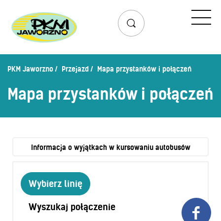
Przejazd
Rozkład jazdy
Lista przystanków
PKM Jaworzno
Przejazd
Mapa przystanków i połączeń
Schemat linii dziennych
Mapa przystanków i połączeń
Zaplanuj podróż – wyszukiwarka połączeń
Mapa przystanków i połączeń
Schemat linii nocnych
Bilety
Informacja o wyjątkach w kursowaniu autobusów
Cennik biletów
Wybierz linię
Uprawnienia do ulg
Regulamin przewozów
Wyszukaj połączenie

Honorowanie biletów ZK„KM”