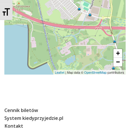
O Spółce
Zmień rozmiar czcionek
Uwagi i wnioski
Ochrona danych osobowych
+
−
Leaflet
| Map data ©
OpenStreetMap
contributors
Cennik biletów
System kiedyprzyjedzie.pl
Kontakt