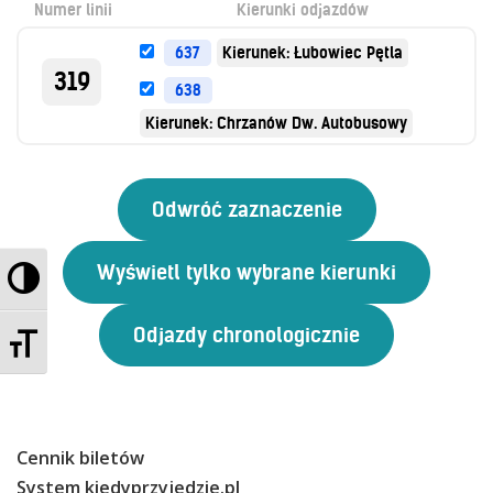
Numer linii
Kierunki odjazdów
Kontrola biletów
Automaty biletowe
637
Kierunek: Łubowiec Pętla
Sprzedaż biletów u kierowców
319
638
Jaworznicka Karta Miejska
Kierunek: Chrzanów Dw. Autobusowy
Open Payment System
Sklep internetowy
Aktualności
Przełącz wysoki kontrast
Stacja Kontroli Pojazdów
Zmień rozmiar czcionek
Inne
Centrum Obsługi Klienta
Cennik biletów
Kontakt
System kiedyprzyjedzie.pl
Multimedia