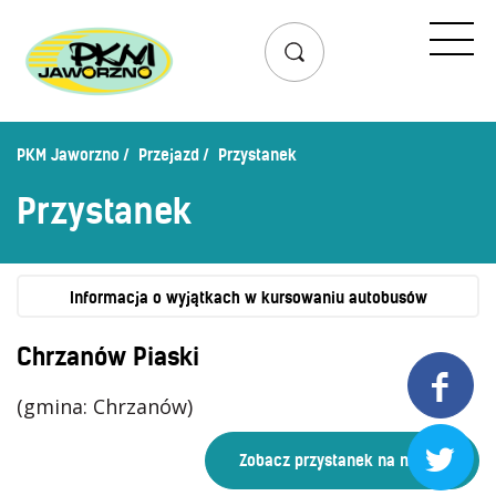
Przejazd
Rozkład jazdy
Lista przystanków
PKM Jaworzno
Przejazd
Przystanek
Schemat linii dziennych
Przystanek
Zaplanuj podróż – wyszukiwarka połączeń
Mapa przystanków i połączeń
Schemat linii nocnych
Informacja o wyjątkach w kursowaniu autobusów
Bilety
Chrzanów Piaski

Cennik biletów
(gmina: Chrzanów)
Uprawnienia do ulg
Regulamin przewozów

Honorowanie biletów ZK„KM”