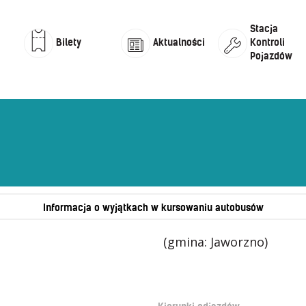
Stacja
Kontroli
Bilety
Aktualności
Pojazdów
Uprawnienia do ulg
Kontakt
Reg
Mul
Lista przystanków
Kontrola biletów
Uwagi i wnioski
Aut
Och
Jaworznicka Karta Miejska
Ope
Mapa przystanków i połączeń
Informacja o wyjątkach w kursowaniu autobusów
(gmina: Jaworzno)