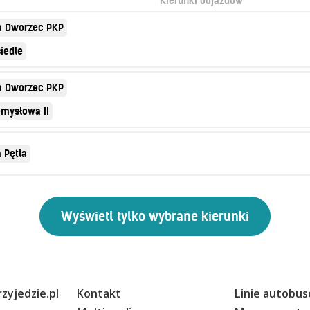
Kierunki odjazdów
a Dworzec PKP
iedle
a Dworzec PKP
emysłowa II
 Pętla
zyjedzie.pl
Kontakt
Linie autobu