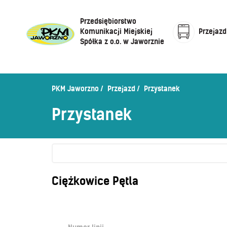
Przedsiębiorstwo
Komunikacji Miejskiej
Przejazd
Spółka z o.o. w Jaworznie
Cennik biletów
Centrum Obsługi Klienta
Rozkład jazdy
PKM Jaworzno
Przejazd
Przystanek
Honorowanie biletów ZK„KM”
O Spółce
Przystanek
Sprzedaż biletów u kierowców
Zaplanuj podróż –
wyszukiwarka połączeń
Sklep internetowy
Ciężkowice Pętla