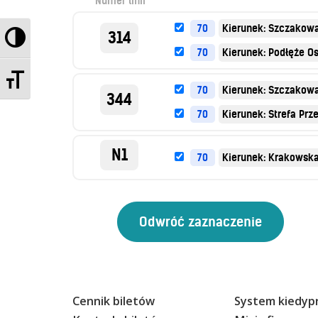
Numer linii
70
Kierunek: Szczakow
Przełącz wysoki kontrast
314
70
Kierunek: Podłęże Os
Zmień rozmiar czcionek
70
Kierunek: Szczakow
344
70
Kierunek: Strefa Prz
N1
70
Kierunek: Krakowska
Cennik biletów
System kiedypr