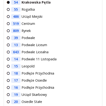
54
Krakowska Pętla
O Spółce
55
Rogatka
Uwagi i wnioski
486
Urząd Miejski
Ochrona danych osobowych
519
Centrum
809
Rynek
39
Podwale
13
Podwale Liceum
643
Podwale Licealna
14
Podwale 11 Listopada
15
Leopold
18
Podłęże Przychodnia
17
Podłęże Osiedle
16
Podłęże Przychodnia
19
Urząd Skarbowy
20
Osiedle Stałe