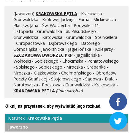
Kontrola biletów
Automaty biletowe
(Jaworzno)
KRAKOWSKA PĘTLA
- Krakowska -
Grunwaldzka - Królowej Jadwigi - Farna - Mickiewicza -
Sprzedaż biletów u kierowców
Plac św. Jana - Św. Wojciecha - Podwale - 11
Jaworznicka Karta Miejska
Listopada - Grunwaldzka - al. Piłsudskiego -
Open Payment System
Grunwaldzka - Katowicka - Grunwaldzka - Steinkellera
- Chropaczówka - Dąbrowskiego - Batorego -
Sklep internetowy
Górnośląska - Jaworznicka - Jagiellońska - Kolejarzy -
SZCZAKOWA DWORZEC PKP
- Jagiellońska -
Wolności - Sobieskiego - Chocimska - Poniatowskiego
Aktualności
- Solskiego - Sobieskiego - Mroczka - Grabańka -
Mroczka - Ciężkowicka - Chełmońskiego - Obrońców
Poczty Gdańskiej - Stojałowskiego - Sądowa - Biała -
Stacja Kontroli Pojazdów
Narutowicza - Pocztowa - Grunwaldzka - Krakowska -
KRAKOWSKA PĘTLA
(linia okrężna)
Inne

Kliknij na przystanek, aby wyświetlić jego rozkład:
Centrum Obsługi Klienta
Kierunek:
Krakowska Pętla

Kontakt
Jaworzno
Multimedia