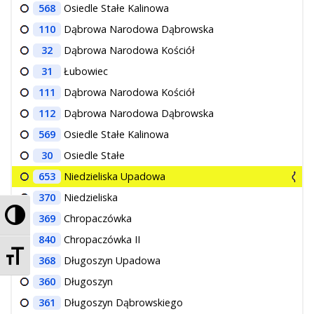
568
Osiedle Stałe Kalinowa
110
Dąbrowa Narodowa Dąbrowska
32
Dąbrowa Narodowa Kościół
31
Łubowiec
111
Dąbrowa Narodowa Kościół
112
Dąbrowa Narodowa Dąbrowska
569
Osiedle Stałe Kalinowa
30
Osiedle Stałe
653
Niedzieliska Upadowa
370
Niedzieliska
Przełącz wysoki kontrast
369
Chropaczówka
840
Chropaczówka II
Zmień rozmiar czcionek
368
Długoszyn Upadowa
360
Długoszyn
361
Długoszyn Dąbrowskiego