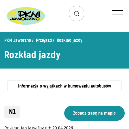
Przejazd
Rozkład jazdy
Lista przystanków
PKM Jaworzno
Przejazd
Rozkład jazdy
Schemat linii dziennych
Rozkład jazdy
Zaplanuj podróż – wyszukiwarka połączeń
Mapa przystanków i połączeń
Schemat linii nocnych
Bilety
Informacja o wyjątkach w kursowaniu autobusów
Cennik biletów
Uprawnienia do ulg
N1
Regulamin przewozów
Honorowanie biletów ZK„KM”
Rozkład jazdy ważny od:
20.04.2026