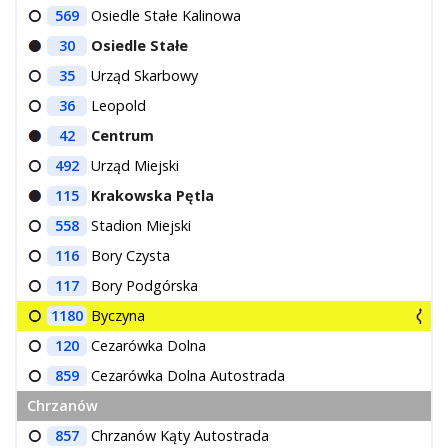
569
Osiedle Stałe Kalinowa
30
Osiedle Stałe
35
Urząd Skarbowy
36
Leopold
42
Centrum
492
Urząd Miejski
115
Krakowska Pętla
558
Stadion Miejski
116
Bory Czysta
117
Bory Podgórska
1180
Byczyna
120
Cezarówka Dolna
859
Cezarówka Dolna Autostrada
Chrzanów
857
Chrzanów Kąty Autostrada