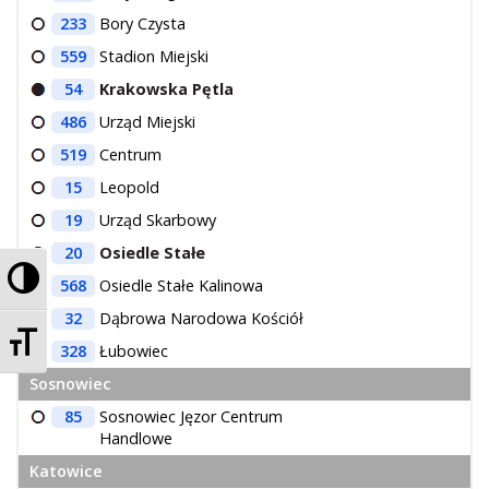
233
Bory Czysta
559
Stadion Miejski
54
Krakowska Pętla
486
Urząd Miejski
519
Centrum
15
Leopold
19
Urząd Skarbowy
20
Osiedle Stałe
Przełącz wysoki kontrast
568
Osiedle Stałe Kalinowa
32
Dąbrowa Narodowa Kościół
Zmień rozmiar czcionek
328
Łubowiec
Sosnowiec
85
Sosnowiec Jęzor Centrum
Handlowe
Katowice