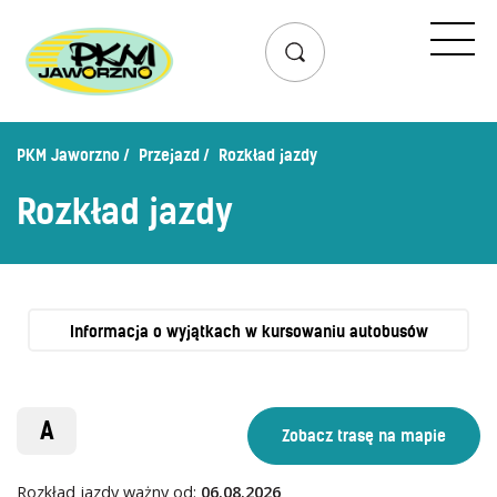
Przejazd
Rozkład jazdy
Lista przystanków
PKM Jaworzno
Przejazd
Rozkład jazdy
Schemat linii dziennych
Rozkład jazdy
Zaplanuj podróż – wyszukiwarka połączeń
Mapa przystanków i połączeń
Schemat linii nocnych
Bilety
Informacja o wyjątkach w kursowaniu autobusów
Cennik biletów
Uprawnienia do ulg
A
Regulamin przewozów
Honorowanie biletów ZK„KM”
Rozkład jazdy ważny od:
06.08.2026