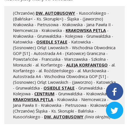
Kontrola biletów
Automaty biletowe
(Chrzanów)
DW. AUTOBUSOWY
- Kusocińskiego -
(Balińska< - Ks. Skorupki<) - Śląska - (Jaworzno)
Sprzedaż biletów u kierowców
Krakowska - Pietrusowa - Krakowska - Jana Pawła II -
Jaworznicka Karta Miejska
Niemcewicza - Krakowska -
KRAKOWSKA PĘTLA
-
Open Payment System
Krakowska - Grunwaldzka - Kolejowa - Grunwaldzka -
Katowicka -
OSIEDLE STAŁE
- Katowicka -
Sklep internetowy
(Sosnowiec) Orląt Lwowskich - Wschodnia Obwodnica
GOP [S1] - Autostrada A4 - (Katowice) Graniczna -
Powstańców - Francuska - Warszawska - Szkolna -
Aktualności
Moniuszki - al. Korfantego -
ALEJA KORFANTEGO
- al.
Korfantego - al. Roździeńskiego - al. Murckowska -
Autostrada A4 - Wschodnia Obwodnica GOP [S1] -
Stacja Kontroli Pojazdów
(Sosnowiec) Orląt Lwowskich - (Jaworzno) - Katowicka
- Grunwaldzka -
OSIEDLE STAŁE
- Grunwaldzka -

Kolejowa -
CENTRUM
- Grunwaldzka - Krakowska -
Inne
KRAKOWSKA PĘTLA
- Krakowska - Niemcewicza -
Jana Pawła II - Krakowska - Pietrusowa - Krakowska -

(Chrzanów) Śląska - Ks. Skorupki - Balińska -
Centrum Obsługi Klienta
Kusocińskiego -
DW. AUTOBUSOWY
(linia okrężna)
Kontakt
Multimedia