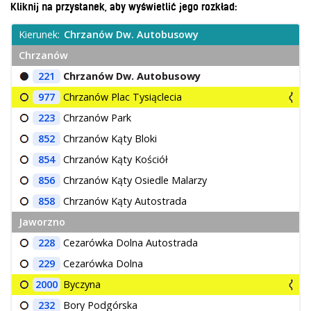
Kliknij na przystanek, aby wyświetlić jego rozkład:
O Spółce
Kierunek:
Chrzanów Dw. Autobusowy
Uwagi i wnioski
Chrzanów
Ochrona danych osobowych
221
Chrzanów Dw. Autobusowy
977
Chrzanów Plac Tysiąclecia
223
Chrzanów Park
852
Chrzanów Kąty Bloki
854
Chrzanów Kąty Kościół
856
Chrzanów Kąty Osiedle Malarzy
858
Chrzanów Kąty Autostrada
Jaworzno
228
Cezarówka Dolna Autostrada
229
Cezarówka Dolna
2000
Byczyna
232
Bory Podgórska