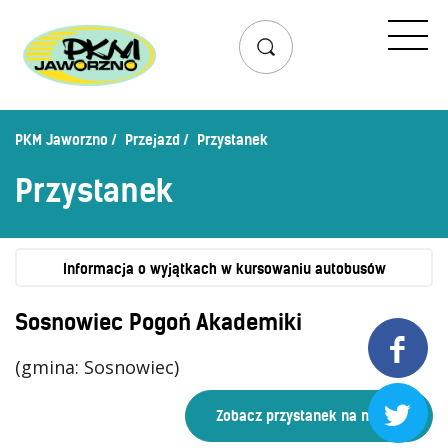
Przejazd
Rozkład jazdy
Lista przystanków
PKM Jaworzno
Przejazd
Przystanek
Schemat linii dziennych
Przystanek
Zaplanuj podróż – wyszukiwarka połączeń
Mapa przystanków i połączeń
Schemat linii nocnych
Informacja o wyjątkach w kursowaniu autobusów
Bilety
Sosnowiec Pogoń Akademiki

Cennik biletów
(gmina: Sosnowiec)
Uprawnienia do ulg
Regulamin przewozów

Honorowanie biletów ZK„KM”