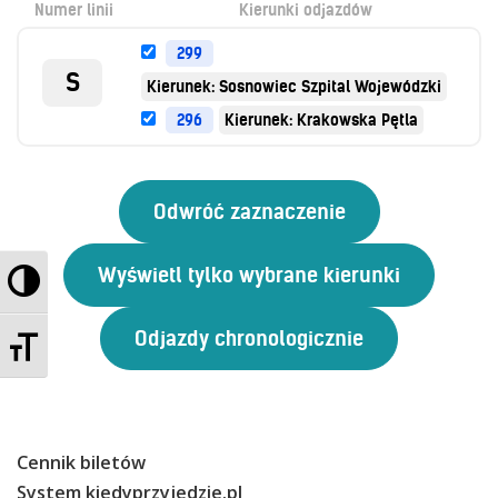
Numer linii
Kierunki odjazdów
Kontrola biletów
Automaty biletowe
299
Sprzedaż biletów u kierowców
S
Kierunek: Sosnowiec Szpital Wojewódzki
Jaworznicka Karta Miejska
296
Kierunek: Krakowska Pętla
Open Payment System
Sklep internetowy
Aktualności
Przełącz wysoki kontrast
Stacja Kontroli Pojazdów
Zmień rozmiar czcionek
Inne
Centrum Obsługi Klienta
Cennik biletów
Kontakt
System kiedyprzyjedzie.pl
Multimedia