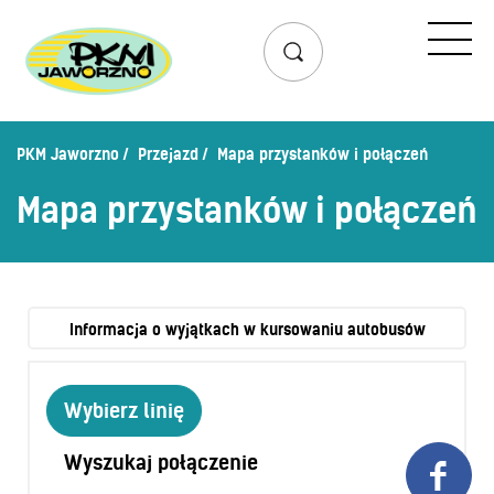
Przejazd
Rozkład jazdy
Lista przystanków
PKM Jaworzno
Przejazd
Mapa przystanków i połączeń
Schemat linii dziennych
Mapa przystanków i połączeń
Zaplanuj podróż – wyszukiwarka połączeń
Mapa przystanków i połączeń
Schemat linii nocnych
Bilety
Informacja o wyjątkach w kursowaniu autobusów
Cennik biletów
Wybierz linię
Uprawnienia do ulg
Regulamin przewozów
Wyszukaj połączenie

Honorowanie biletów ZK„KM”