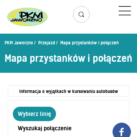
Przejazd
Rozkład jazdy
Lista przystanków
PKM Jaworzno
Przejazd
Mapa przystanków i połączeń
Schemat linii dziennych
Mapa przystanków i połączeń
Zaplanuj podróż – wyszukiwarka połączeń
Mapa przystanków i połączeń
Schemat linii nocnych
Bilety
Informacja o wyjątkach w kursowaniu autobusów
Cennik biletów
Wybierz linię
Uprawnienia do ulg
Regulamin przewozów
Wyszukaj połączenie

Honorowanie biletów ZK„KM”