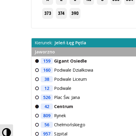
373
374
390
Kierunek:
Jeleń Łęg Pętla
Jaworzno
159
Gigant Osiedle
160
Podwale Działkowa
38
Podwale Liceum
12
Podwale
526
Plac Św. Jana
42
Centrum
809
Rynek
56
Chełmońskiego
Przełącz wysoki kontrast
957
Szpital