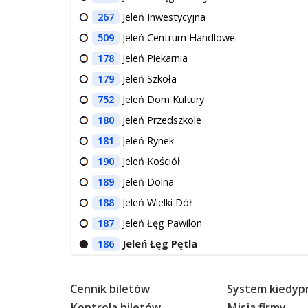
267
Jeleń Inwestycyjna
509
Jeleń Centrum Handlowe
178
Jeleń Piekarnia
179
Jeleń Szkoła
752
Jeleń Dom Kultury
180
Jeleń Przedszkole
181
Jeleń Rynek
190
Jeleń Kościół
189
Jeleń Dolna
188
Jeleń Wielki Dół
187
Jeleń Łęg Pawilon
186
Jeleń Łęg Pętla
Cennik biletów
System kiedypr
Kontrola biletów
Misja firmy