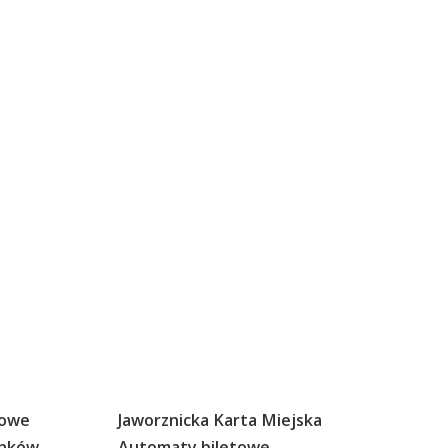
sowe
Jaworznicka Karta Miejska
anków
Automaty biletowe