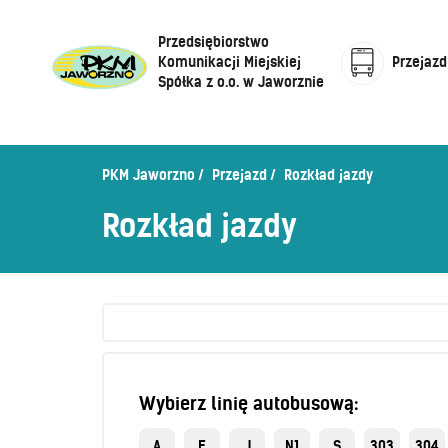
Przedsiębiorstwo
Komunikacji Miejskiej
Przejazd
Spółka z o.o. w Jaworznie
Cennik biletów
Centrum Obsługi Klienta
Rozkład jazdy
PKM Jaworzno
Przejazd
Rozkład jazdy
Honorowanie biletów ZK„KM”
O Spółce
Rozkład jazdy
Sprzedaż biletów u kierowców
Zaplanuj podróż –
wyszukiwarka połączeń
Sklep internetowy
Wybierz linię autobusową:
A
E
J
N1
S
303
304