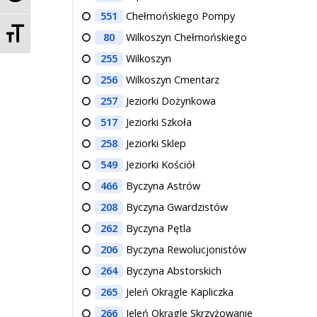
551
Chełmońskiego Pompy
Zmień rozmiar czcionek
80
Wilkoszyn Chełmońskiego
255
Wilkoszyn
256
Wilkoszyn Cmentarz
257
Jeziorki Dożynkowa
517
Jeziorki Szkoła
258
Jeziorki Sklep
549
Jeziorki Kościół
466
Byczyna Astrów
208
Byczyna Gwardzistów
262
Byczyna Pętla
206
Byczyna Rewolucjonistów
264
Byczyna Abstorskich
265
Jeleń Okrągle Kapliczka
266
Jeleń Okrągle Skrzyżowanie