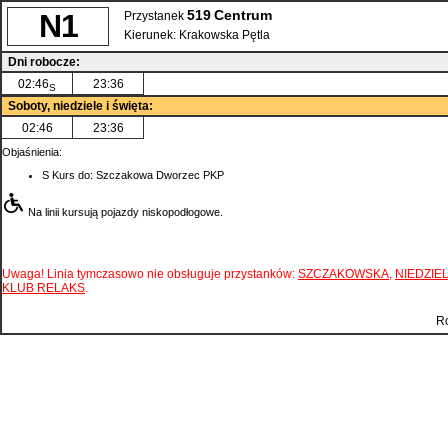
519
Centrum
N1
Przystanek
Kierunek:
Krakowska Pętla
Dni robocze:
02:46
23:36
S
Soboty, niedziele i święta:
02:46
23:36
Objaśnienia:
S
Kurs do: Szczakowa Dworzec PKP
Na linii kursują pojazdy niskopodłogowe.
Uwaga! Linia tymczasowo nie obsługuje przystanków:
SZCZAKOWSKA
,
NIEDZIE
KLUB RELAKS
.
Ro