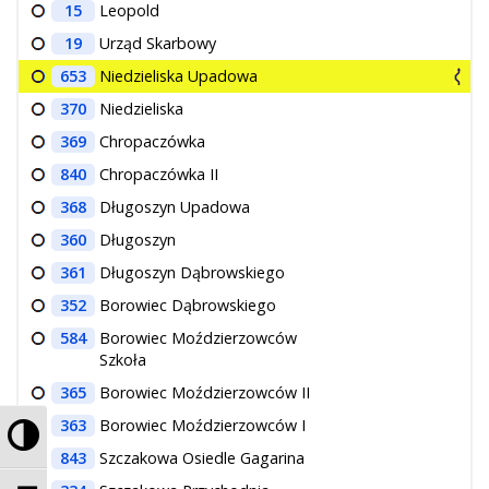
15
Leopold
O Spółce
19
Urząd Skarbowy
Uwagi i wnioski
653
Niedzieliska Upadowa
Ochrona danych osobowych
370
Niedzieliska
369
Chropaczówka
840
Chropaczówka II
368
Długoszyn Upadowa
360
Długoszyn
361
Długoszyn Dąbrowskiego
352
Borowiec Dąbrowskiego
584
Borowiec Moździerzowców
Szkoła
365
Borowiec Moździerzowców II
363
Borowiec Moździerzowców I
Przełącz wysoki kontrast
843
Szczakowa Osiedle Gagarina