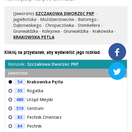
Kontrola biletów
Automaty biletowe
(Jaworzno)
SZCZAKOWA DWORZEC PKP
-
Jagiellońska - Moździerzowców - Batorego -
Sprzedaż biletów u kierowców
Dąbrowskiego - Chropaczówka - Steinkellera -
Jaworznicka Karta Miejska
Grunwaldzka - Kolejowa - Grunwaldzka - Krakowska -
Open Payment System
KRAKOWSKA PĘTLA
Sklep internetowy

Kliknij na przystanek, aby wyświetlić jego rozkład:
Aktualności
Kierunek:
Szczakowa Dworzec PKP

Jaworzno
Stacja Kontroli Pojazdów
54
Krakowska Pętla
55
Rogatka
Inne
486
Urząd Miejski
519
Centrum
Centrum Obsługi Klienta
83
Pechnik Cmentarz
Kontakt
84
Pechnik
Multimedia