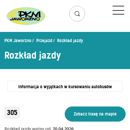
Przejazd
Rozkład jazdy
Lista przystanków
PKM Jaworzno
Przejazd
Rozkład jazdy
Schemat linii dziennych
Rozkład jazdy
Zaplanuj podróż – wyszukiwarka połączeń
Mapa przystanków i połączeń
Schemat linii nocnych
Bilety
Informacja o wyjątkach w kursowaniu autobusów
Cennik biletów
Uprawnienia do ulg
305
Regulamin przewozów
Honorowanie biletów ZK„KM”
Rozkład jazdy ważny od:
20.04.2026