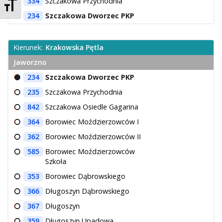
Zmień rozmiar czcionek
334
Szczakowa Przychodnia
234
Szczakowa Dworzec PKP
Kierunek:
Krakowska Pętla
Jaworzno
234
Szczakowa Dworzec PKP
235
Szczakowa Przychodnia
842
Szczakowa Osiedle Gagarina
364
Borowiec Moździerzowców I
362
Borowiec Moździerzowców II
585
Borowiec Moździerzowców
Szkoła
353
Borowiec Dąbrowskiego
366
Długoszyn Dąbrowskiego
367
Długoszyn
359
Długoszyn Upadowa