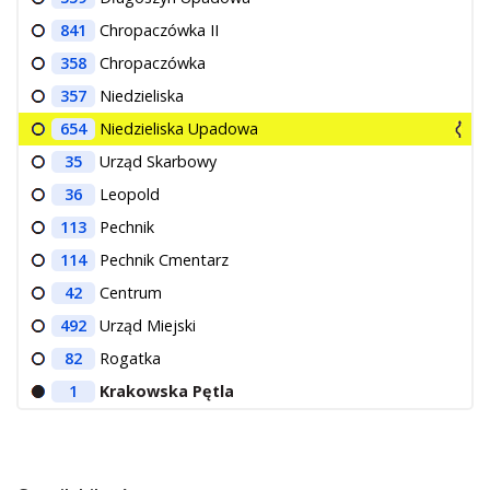
841
Chropaczówka II
358
Chropaczówka
357
Niedzieliska
654
Niedzieliska Upadowa
35
Urząd Skarbowy
36
Leopold
113
Pechnik
114
Pechnik Cmentarz
42
Centrum
492
Urząd Miejski
82
Rogatka
1
Krakowska Pętla