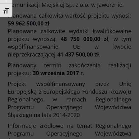
Komunikacji Miejskiej Sp. z o.o. w Jaworznie.
Toggle Font size
Planowana całkowita wartość projektu wynosi:
59 962 500,00 zł
Planowane całkowite wydatki kwalifikowalne
projektu wynoszą:
48 750 000,00 zł
, w tym
współfinansowanie UE w kwocie
nieprzekraczającej
41 437 500,00 zł
.
Planowany termin zakończenia realizacji
projektu:
30 września 2017 r
.
Projekt współfinansowany przez Unię
Europejską z Europejskiego Funduszu Rozwoju
Regionalnego w ramach Regionalnego
Programu Operacyjnego Województwa
Śląskiego na lata 2014-2020
Informacje źródłowe na temat Regionalnego
Programu Operacyjnego Województwa