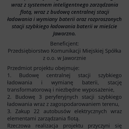
Honorowanie biletów ZK„KM”
wraz z systemem inteligentnego zarządzania
flotą, wraz z budową centralnej stacji
Kontrola biletów
ładowania i wymiany baterii oraz rozproszonych
Automaty biletowe
stacji szybkiego ładowania baterii w mieście
Sprzedaż biletów u kierowców
Jaworzno.
Jaworznicka Karta Miejska
Open Payment System
Beneficjent:
Przedsiębiorstwo Komunikacji Miejskiej Spółka
Sklep internetowy
z o.o. w Jaworznie
Przedmiot projektu obejmuje:
1. Budowę centralnej stacji szybkiego
Aktualności
ładowania i wymianę baterii, stację
transformatorową i niezbędne wyposażenie,
2. Budowę 3 peryferyjnych stacji szybkiego
Stacja Kontroli Pojazdów
ładowania wraz z zagospodarowaniem terenu,
3. Zakup 22 autobusów elektrycznych wraz
Inne
elementami zarządzania flotą.
Rzeczowa realizacja projektu przyczyni się
Centrum Obsługi Klienta