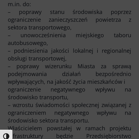
m.in. do:
Kontakt
– poprawy stanu środowiska poprzez
Multimedia
ograniczenie zanieczyszczeń powietrza z
O Spółce
sektora transportowego,
Uwagi i wnioski
– unowocześnienia miejskiego taboru
Ochrona danych osobowych
autobusowego,
– podniesienia jakości lokalnej i regionalnej
obsługi transportowej,
– poprawy wizerunku Miasta za sprawą
podejmowania działań bezpośrednio
wpływających, na jakość życia mieszkańców i
ograniczenie negatywnego wpływu na
środowisko transportu,
– wzrostu świadomości społecznej związanej z
ograniczeniem negatywnego wpływu na
środowisko sektora transportu.
Właścicielem powstałej w ramach projektu
infrastruktury będzie Przedsiębiorstwo
Toggle High Contrast