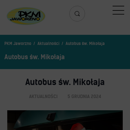
Przejazd
Rozkład jazdy
Search
Lista przystanków
PKM Jaworzno
Aktualności
Autobus św. Mikołaja
Schemat linii dziennych
Zaplanuj podróż – wyszukiwarka połączeń
Autobus św. Mikołaja
Mapa przystanków i połączeń
Schemat linii nocnych
Autobus św. Mikołaja
Bilety
AKTUALNOŚCI
5 GRUDNIA 2024
Aplikacja mobilna PKM
Cennik biletów
Uprawnienia do ulg
Regulamin przewozów