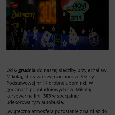
Honorowanie biletów ZK„KM”
Kontrola biletów
Automaty biletowe
Sprzedaż biletów u kierowców
Jaworznicka Karta Miejska
Open Payment System
Sklep internetowy
Aktualności
Od
6 grudnia
do naszej siedziby przyjechał św.
Mikołaj, który wręczył dzieciom ze Szkoły
Podstawowej nr 14 drobne upominki. W
Stacja Kontroli Pojazdów
godzinach popołudniowych św. Mikołaj
kursował na linii
303
w specjalnie
Inne
udekorowanym autobusie.
Świąteczna atmosfera pozostanie z nami aż do
Centrum Obsługi Klienta