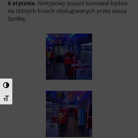
6 stycznia
. Nietypowy pojazd kursował będzie
Kontakt
na różnych liniach obsługiwanych przez naszą
Multimedia
Spółkę.
O Spółce
Uwagi i wnioski
Ochrona danych osobowych
Toggle High Contrast
Toggle Font size