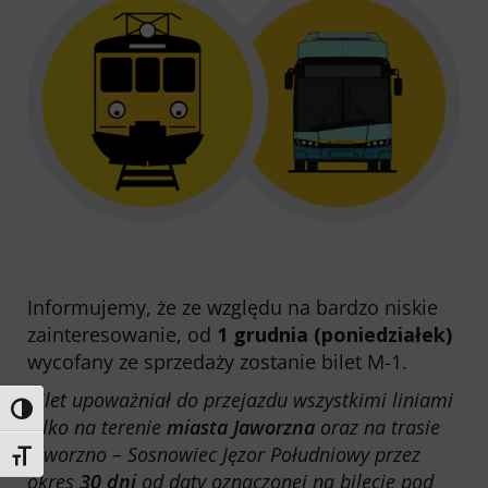
Honorowanie biletów ZK„KM”
Kontrola biletów
Automaty biletowe
Sprzedaż biletów u kierowców
Jaworznicka Karta Miejska
Open Payment System
Sklep internetowy
Aktualności
Informujemy, że ze względu na bardzo niskie
zainteresowanie, od
1 grudnia (poniedziałek)
wycofany ze sprzedaży zostanie bilet M-1.
Stacja Kontroli Pojazdów
Bilet upoważniał do przejazdu wszystkimi liniami
Toggle High Contrast
tylko na terenie
miasta Jaworzna
oraz na trasie
Inne
Jaworzno – Sosnowiec Jęzor Południowy przez
Toggle Font size
Centrum Obsługi Klienta
okres
30 dni
od daty oznaczonej na bilecie pod