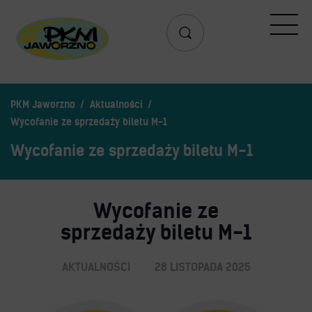
Przejazd
Rozkład jazdy
Search
Lista przystanków
PKM Jaworzno
Aktualności
Schemat linii dziennych
Wycofanie ze sprzedaży biletu M-1
Zaplanuj podróż – wyszukiwarka połączeń
Wycofanie ze sprzedaży biletu M-1
Mapa przystanków i połączeń
Schemat linii nocnych
Wycofanie ze
Bilety
sprzedaży biletu M-1
Aplikacja mobilna PKM
Cennik biletów
AKTUALNOŚCI
28 LISTOPADA 2025
Uprawnienia do ulg
Regulamin przewozów