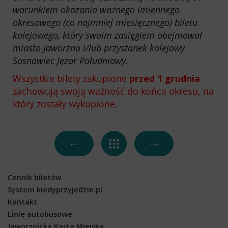
Kontakt
warunkiem okazania ważnego imiennego
okresowego (co najmniej miesięcznego) biletu
Multimedia
kolejowego, który swoim zasięgiem obejmował
O Spółce
miasto Jaworzno i/lub przystanek kolejowy
Uwagi i wnioski
Sosnowiec Jęzor Południowy.
Ochrona danych osobowych
Wszystkie bilety zakupione
przed 1 grudnia
zachowują swoją ważność do końca okresu, na
który zostały wykupione.
←
→
Cennik biletów
System kiedyprzyjedzie.pl
Kontakt
Linie autobusowe
Jaworznicka Karta Miejska