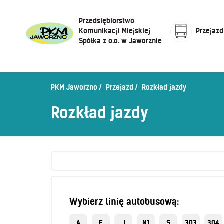
Przedsiębiorstwo
Komunikacji Miejskiej
Przejazd
Spółka z o.o. w Jaworznie
Cennik biletów
Centrum Obsługi Klienta
Rozkład jazdy
PKM Jaworzno
Przejazd
Rozkład jazdy
Honorowanie biletów ZK„KM”
O Spółce
Rozkład jazdy
Sprzedaż biletów u kierowców
Zaplanuj podróż –
wyszukiwarka połączeń
Sklep internetowy
Wybierz linię autobusową:
A
E
J
N1
S
303
304