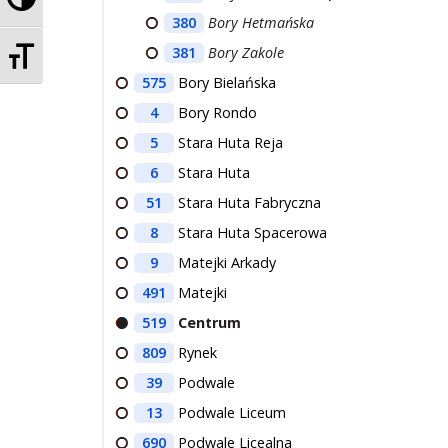
380
Bory Hetmańska
Zmień rozmiar czcionek
381
Bory Zakole
575
Bory Bielańska
4
Bory Rondo
5
Stara Huta Reja
6
Stara Huta
51
Stara Huta Fabryczna
8
Stara Huta Spacerowa
9
Matejki Arkady
491
Matejki
519
Centrum
809
Rynek
39
Podwale
13
Podwale Liceum
690
Podwale Licealna