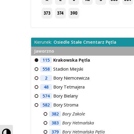
373
374
390
Kierunek:
Osiedle Stałe Cmentarz Pętla
Jaworzno
115
Krakowska Pętla
558
Stadion Miejski
2
Bory Niemcewicza
48
Bory Tetmajera
574
Bory Bielany
582
Bory Stroma
382
Bory Zakole
383
Bory Hetmańska
Przełącz wysoki kontrast
379
Bory Hetmańska Pętla