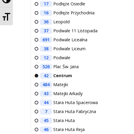
17
Podłęże Osiedle
16
Podłęże Przychodnia
Zmień rozmiar czcionek
36
Leopold
37
Podwale 11 Listopada
691
Podwale Licealna
38
Podwale Liceum
12
Podwale
526
Plac Św. Jana
42
Centrum
484
Matejki
43
Matejki Arkady
44
Stara Huta Spacerowa
7
Stara Huta Fabryczna
45
Stara Huta
46
Stara Huta Reja