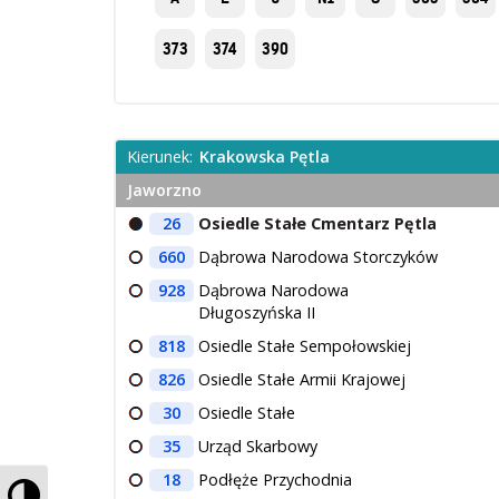
373
374
390
Kierunek:
Krakowska Pętla
Jaworzno
26
Osiedle Stałe Cmentarz Pętla
660
Dąbrowa Narodowa Storczyków
928
Dąbrowa Narodowa
Długoszyńska II
818
Osiedle Stałe Sempołowskiej
826
Osiedle Stałe Armii Krajowej
30
Osiedle Stałe
35
Urząd Skarbowy
18
Podłęże Przychodnia
Przełącz wysoki kontrast