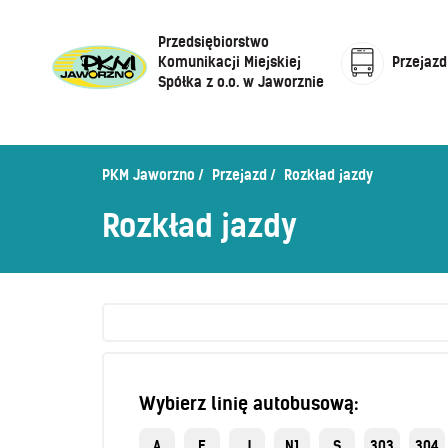
Przedsiębiorstwo
Komunikacji Miejskiej
Przejazd
Spółka z o.o. w Jaworznie
Cennik biletów
Centrum Obsługi Klienta
Rozkład jazdy
PKM Jaworzno
Przejazd
Rozkład jazdy
Honorowanie biletów ZK„KM”
O Spółce
Rozkład jazdy
Sprzedaż biletów u kierowców
Zaplanuj podróż –
wyszukiwarka połączeń
Sklep internetowy
Wybierz linię autobusową:
A
E
J
N1
S
303
304