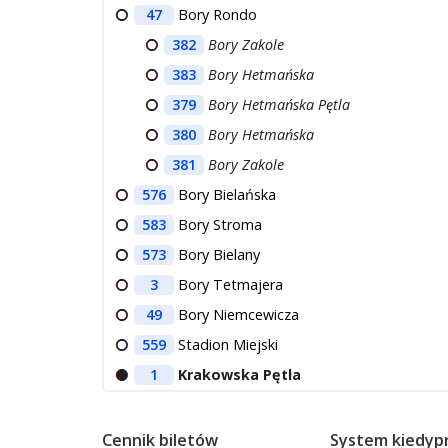
47
Bory Rondo
382
Bory Zakole
383
Bory Hetmańska
379
Bory Hetmańska Pętla
380
Bory Hetmańska
381
Bory Zakole
576
Bory Bielańska
583
Bory Stroma
573
Bory Bielany
3
Bory Tetmajera
49
Bory Niemcewicza
559
Stadion Miejski
1
Krakowska Pętla
Cennik biletów
System kiedypr