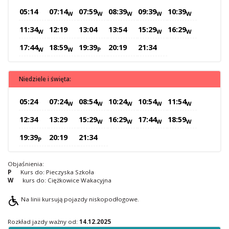
05:14
07:14
07:59
08:39
09:39
10:39
O Spółce
W
W
W
W
W
Uwagi i wnioski
11:34
12:19
13:04
13:54
15:29
16:29
W
W
W
Ochrona danych osobowych
17:44
18:59
19:39
20:19
21:34
W
W
P
Niedziele i święta:
05:24
07:24
08:54
10:24
10:54
11:54
W
W
W
W
W
12:34
13:29
15:29
16:29
17:44
18:59
W
W
W
W
19:39
20:19
21:34
P
Objaśnienia:
P
Kurs do: Pieczyska Szkoła
W
kurs do: Ciężkowice Wakacyjna
Na linii kursują pojazdy niskopodłogowe.
Rozkład jazdy ważny od:
14.12.2025