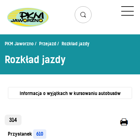
Przejazd
Rozkład jazdy
Lista przystanków
PKM Jaworzno
Przejazd
Rozkład jazdy
Schemat linii dziennych
Rozkład jazdy
Zaplanuj podróż – wyszukiwarka połączeń
Mapa przystanków i połączeń
Schemat linii nocnych
Bilety
Informacja o wyjątkach w kursowaniu autobusów
Cennik biletów
Uprawnienia do ulg
314
Regulamin przewozów
Przystanek
610
Honorowanie biletów ZK„KM”