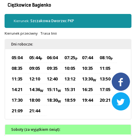
Kontrola biletów
Ciężkowice Bagienko
Automaty biletowe
Sprzedaż biletów u kierowców
Kierunek:
Szczakowa Dworzec PKP
Jaworznicka Karta Miejska
Kierunek przeciwny
Trasa linii
Open Payment System
Dni robocze:
Sklep internetowy
05:04
05:44
06:04
07:25
07:44
08:10
P
P
P
Aktualności
08:35
09:05
09:35
10:05
10:35
11:05
11:35
12:10
12:40
13:12
13:30
13:50
W

Stacja Kontroli Pojazdów
14:21
14:36
15:11
15:31
16:25
17:05
W
W
17:30
18:00
18:30
18:59
19:44
20:21

W
Inne
21:09
21:44
Centrum Obsługi Klienta
Kontakt
Soboty (za wyjątkiem świąt):
Multimedia