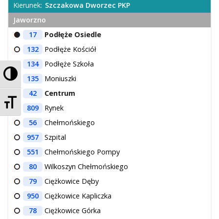
Kierunek:
Szczakowa Dworzec PKP
Jaworzno
17
Podłęże Osiedle
132
Podłęże Kościół
134
Podłęże Szkoła
Przełącz wysoki kontrast
135
Moniuszki
42
Centrum
Zmień rozmiar czcionek
809
Rynek
56
Chełmońskiego
957
Szpital
551
Chełmońskiego Pompy
80
Wilkoszyn Chełmońskiego
79
Ciężkowice Dęby
950
Ciężkowice Kapliczka
78
Ciężkowice Górka