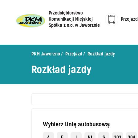
Przedsiębiorstwo
Komunikacji Miejskiej
Przejazd
Spółka z o.o. w Jaworznie
Cennik biletów
Centrum Obsługi Klienta
Rozkład jazdy
PKM Jaworzno
Przejazd
Rozkład jazdy
Honorowanie biletów ZK„KM”
O Spółce
Rozkład jazdy
Sprzedaż biletów u kierowców
Zaplanuj podróż –
wyszukiwarka połączeń
Sklep internetowy
Wybierz linię autobusową:
A
E
J
N1
S
303
304