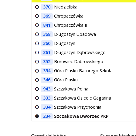
370
Niedzieliska
369
Chropaczówka
841
Chropaczówka II
368
Długoszyn Upadowa
360
Długoszyn
361
Długoszyn Dąbrowskiego
352
Borowiec Dąbrowskiego
354
Góra Piasku Batorego Szkoła
346
Góra Piasku
943
Szczakowa Polna
333
Szczakowa Osiedle Gagarina
334
Szczakowa Przychodnia
234
Szczakowa Dworzec PKP