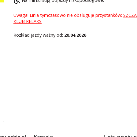
Na linii kursują pojazdy niskopodłogowe.
Uwaga! Linia tymczasowo nie obsługuje przystanków:
SZCZ
KLUB RELAKS
.
Rozkład jazdy ważny od:
20.04.2026