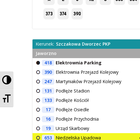
373
374
390
Kierunek:
Szczakowa Dworzec PKP
Jaworzno
418
Elektrownia Parking
390
Elektrownia Przejazd Kolejowy
Przełącz wysoki kontrast
247
Martyniaków Przejazd Kolejowy
131
Podłęże Stadion
Zmień rozmiar czcionek
133
Podłęże Kościół
17
Podłęże Osiedle
16
Podłęże Przychodnia
19
Urząd Skarbowy
653
Niedzieliska Upadowa