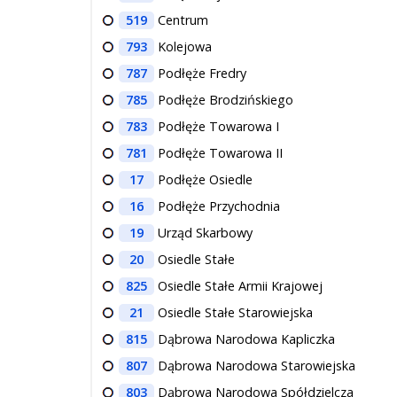
519
Centrum
793
Kolejowa
787
Podłęże Fredry
785
Podłęże Brodzińskiego
783
Podłęże Towarowa I
781
Podłęże Towarowa II
17
Podłęże Osiedle
16
Podłęże Przychodnia
19
Urząd Skarbowy
20
Osiedle Stałe
825
Osiedle Stałe Armii Krajowej
21
Osiedle Stałe Starowiejska
815
Dąbrowa Narodowa Kapliczka
807
Dąbrowa Narodowa Starowiejska
803
Dąbrowa Narodowa Spółdzielcza