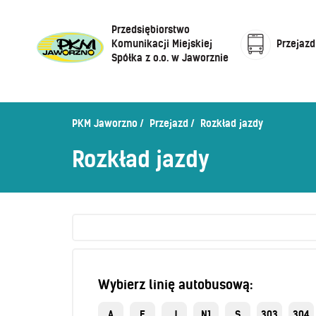
Przedsiębiorstwo
Komunikacji Miejskiej
Przejazd
Spółka z o.o. w Jaworznie
Cennik biletów
Centrum Obsługi Klienta
Rozkład jazdy
PKM Jaworzno
Przejazd
Rozkład jazdy
Honorowanie biletów ZK„KM”
O Spółce
Rozkład jazdy
Sprzedaż biletów u kierowców
Zaplanuj podróż –
wyszukiwarka połączeń
Sklep internetowy
Wybierz linię autobusową:
A
E
J
N1
S
303
304