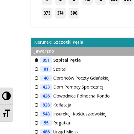
373
374
390
Kierunek:
Szczotki Pętla
Jaworzno
891
Szpital Pętla
81
Szpital
40
Obrońców Poczty Gdańskiej
423
Dom Pomocy Społecznej
Przełącz wysoki kontrast
426
Obwodnica Północna Rondo
828
Kołłątaja
Zmień rozmiar czcionek
543
Insurekcji Kościuszkowskiej
55
Rogatka
486
Urząd Miejski