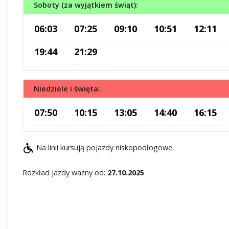
Soboty (za wyjątkiem świąt):
06:03
07:25
09:10
10:51
12:11
19:44
21:29
Niedziele i święta:
07:50
10:15
13:05
14:40
16:15
Na linii kursują pojazdy niskopodłogowe.
Rozkład jazdy ważny od:
27.10.2025