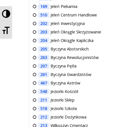
169
Jeleń Piekarnia
Przełącz wysoki kontrast
510
Jeleń Centrum Handlowe
202
Jeleń Inwestycyjna
Zmień rozmiar czcionek
203
Jeleń Okrągle Skrzyżowanie
204
Jeleń Okrągle Kapliczka
205
Byczyna Abstorskich
263
Byczyna Rewolucjonistów
207
Byczyna Pętla
261
Byczyna Gwardzistów
467
Byczyna Astrów
548
Jeziorki Kościół
211
Jeziorki Sklep
518
Jeziorki Szkoła
212
Jeziorki Dożynkowa
213
Wilkoszyn Cmentarz