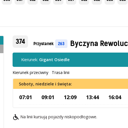
374
Byczyna Rewoluc
Przystanek
263
Kierunek:
Gigant Osiedle
Kierunek przeciwny
Trasa linii
Soboty, niedziele i święta:
07:01
09:01
12:09
13:44
16:04
Na linii kursują pojazdy niskopodłogowe.