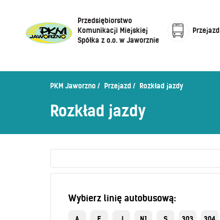
Przedsiębiorstwo
Komunikacji Miejskiej
Przejazd
Spółka z o.o. w Jaworznie
Cennik biletów
Centrum Obsługi Klienta
Rozkład jazdy
PKM Jaworzno
Przejazd
Rozkład jazdy
Honorowanie biletów ZK„KM”
O Spółce
Rozkład jazdy
Sprzedaż biletów u kierowców
Zaplanuj podróż –
wyszukiwarka połączeń
Sklep internetowy
Wybierz linię autobusową:
A
E
J
N1
S
303
304