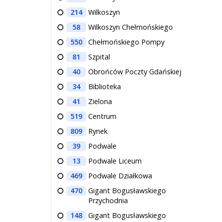
214
Wilkoszyn
58
Wilkoszyn Chełmońskiego
550
Chełmońskiego Pompy
81
Szpital
40
Obrońców Poczty Gdańskiej
34
Biblioteka
41
Zielona
519
Centrum
809
Rynek
39
Podwale
13
Podwale Liceum
469
Podwale Działkowa
470
Gigant Bogusławskiego
Przychodnia
148
Gigant Bogusławskiego