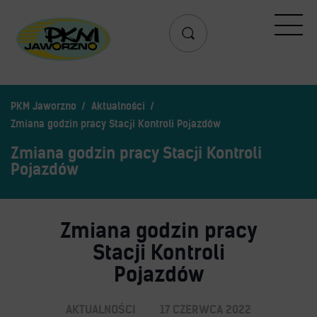
Przejazd
Rozkład jazdy
Search
Lista przystanków
PKM Jaworzno
Aktualności
Schemat linii dziennych
Zmiana godzin pracy Stacji Kontroli Pojazdów
Zaplanuj podróż – wyszukiwarka połączeń
Zmiana godzin pracy Stacji Kontroli
Mapa przystanków i połączeń
Pojazdów
Schemat linii nocnych
Bilety
Zmiana godzin pracy
Stacji Kontroli
Aplikacja mobilna PKM
Cennik biletów
Pojazdów
Uprawnienia do ulg
Regulamin przewozów
AKTUALNOŚCI
17 CZERWCA 2022