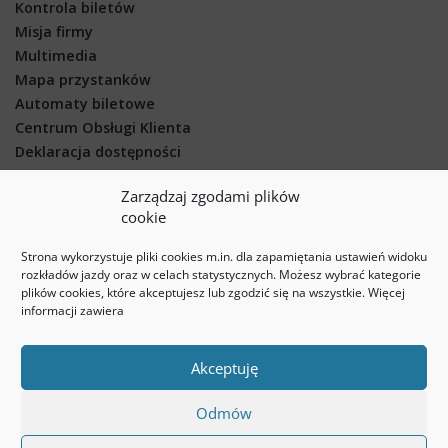
Kontrola biletów
Misja firmy
Multimedia
Mapa przystanków
Automaty biletowe
Centrum Obsługi Klienta
Deklaracja dostępności
Lista przystanków
Zarządzaj zgodami plików
Sklep internetowy
cookie
Stacja Kontroli Pojazdów
O Spółce
Strona wykorzystuje pliki cookies m.in. dla zapamiętania ustawień widoku
Zamówienia publiczne
rozkładów jazdy oraz w celach statystycznych. Możesz wybrać kategorie
plików cookies, które akceptujesz lub zgodzić się na wszystkie. Więcej
Open Payment System
informacji zawiera
Sprzedaż biletów u kierowców
Akceptuję


Odmów
© 2017 PKM Jaworzno. All rights reserved.
Polityka prywatności