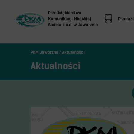
Przedsiębiorstwo
Komunikacji Miejskiej
Przejaz
Spółka z o.o. w Jaworznie
Search
Aplikacja mobilna PKM
Centrum Obsługi Klienta
Rozkład jazdy
PKM Jaworzno
Aktualności
Regulamin przewozów
O Spółce
Aktualności
Automaty biletowe
Zaplanuj podróż –
wyszukiwarka połączeń
Open Payment System