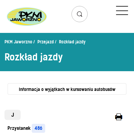
Przejazd
Rozkład jazdy
Lista przystanków
PKM Jaworzno
Przejazd
Rozkład jazdy
Schemat linii dziennych
Rozkład jazdy
Zaplanuj podróż – wyszukiwarka połączeń
Mapa przystanków i połączeń
Schemat linii nocnych
Bilety
Informacja o wyjątkach w kursowaniu autobusów
Cennik biletów
Uprawnienia do ulg
J
Regulamin przewozów
Przystanek
486
Honorowanie biletów ZK„KM”