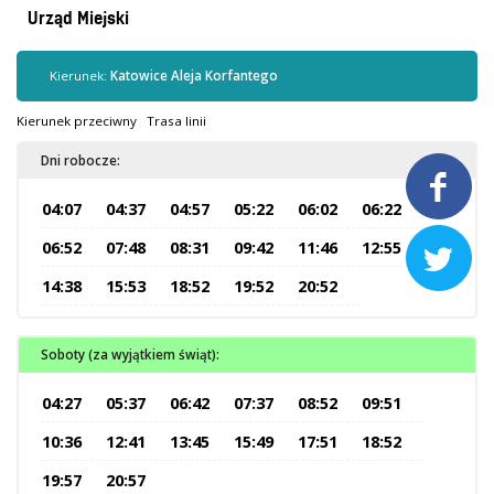
Kontrola biletów
Urząd Miejski
Automaty biletowe
Sprzedaż biletów u kierowców
Kierunek:
Katowice Aleja Korfantego
Jaworznicka Karta Miejska
Kierunek przeciwny
Trasa linii
Open Payment System
Dni robocze:
Sklep internetowy

04:07
04:37
04:57
05:22
06:02
06:22
Aktualności
06:52
07:48
08:31
09:42
11:46
12:55

14:38
15:53
18:52
19:52
20:52
Stacja Kontroli Pojazdów
Soboty (za wyjątkiem świąt):
Inne
04:27
05:37
06:42
07:37
08:52
09:51
Centrum Obsługi Klienta
10:36
12:41
13:45
15:49
17:51
18:52
Kontakt
19:57
20:57
Multimedia