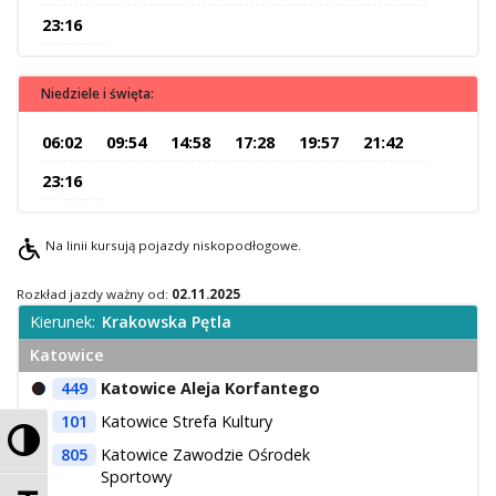
23:16
O Spółce
Uwagi i wnioski
Ochrona danych osobowych
Niedziele i święta:
06:02
09:54
14:58
17:28
19:57
21:42
23:16
Na linii kursują pojazdy niskopodłogowe.
Rozkład jazdy ważny od:
02.11.2025
Kierunek:
Krakowska Pętla
Katowice
449
Katowice Aleja Korfantego
101
Katowice Strefa Kultury
Przełącz wysoki kontrast
805
Katowice Zawodzie Ośrodek
Sportowy