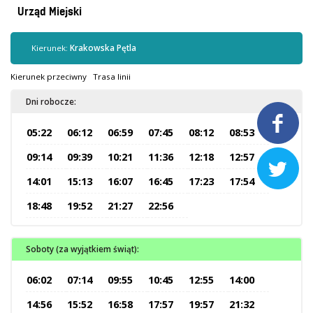
Kontrola biletów
Urząd Miejski
Automaty biletowe
Sprzedaż biletów u kierowców
Kierunek:
Krakowska Pętla
Jaworznicka Karta Miejska
Kierunek przeciwny
Trasa linii
Open Payment System
Dni robocze:
Sklep internetowy

05:22
06:12
06:59
07:45
08:12
08:53
Aktualności
09:14
09:39
10:21
11:36
12:18
12:57

14:01
15:13
16:07
16:45
17:23
17:54
Stacja Kontroli Pojazdów
18:48
19:52
21:27
22:56
Inne
Soboty (za wyjątkiem świąt):
Centrum Obsługi Klienta
06:02
07:14
09:55
10:45
12:55
14:00
Kontakt
14:56
15:52
16:58
17:57
19:57
21:32
Multimedia