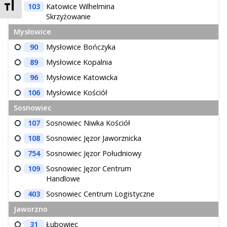
Zmień rozmiar czcionek
103
Katowice Wilhelmina
Skrzyżowanie
Mysłowice
90
Mysłowice Bończyka
89
Mysłowice Kopalnia
96
Mysłowice Katowicka
106
Mysłowice Kościół
Sosnowiec
107
Sosnowiec Niwka Kościół
108
Sosnowiec Jęzor Jaworznicka
754
Sosnowiec Jęzor Południowy
109
Sosnowiec Jęzor Centrum
Handlowe
403
Sosnowiec Centrum Logistyczne
Jaworzno
31
Łubowiec