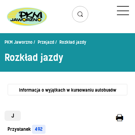
Przejazd
Rozkład jazdy
Lista przystanków
PKM Jaworzno
Przejazd
Rozkład jazdy
Schemat linii dziennych
Rozkład jazdy
Zaplanuj podróż – wyszukiwarka połączeń
Mapa przystanków i połączeń
Schemat linii nocnych
Bilety
Informacja o wyjątkach w kursowaniu autobusów
Cennik biletów
Uprawnienia do ulg
J
Regulamin przewozów
Przystanek
492
Honorowanie biletów ZK„KM”