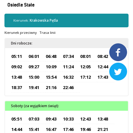
Kontrola biletów
Osiedle Stałe
Automaty biletowe
Sprzedaż biletów u kierowców
Kierunek:
Krakowska Pętla
Jaworznicka Karta Miejska
Kierunek przeciwny
Trasa linii
Open Payment System
Dni robocze:
Sklep internetowy

05:11
06:01
06:48
07:34
08:01
08:42
Aktualności
09:02
09:27
10:09
11:24
12:05
12:44

13:48
15:00
15:54
16:32
17:12
17:43
Stacja Kontroli Pojazdów
18:37
19:41
21:16
22:46
Inne
Soboty (za wyjątkiem świąt):
Centrum Obsługi Klienta
05:51
07:03
09:43
10:33
12:43
13:48
Kontakt
14:44
15:41
16:47
17:46
19:46
21:21
Multimedia