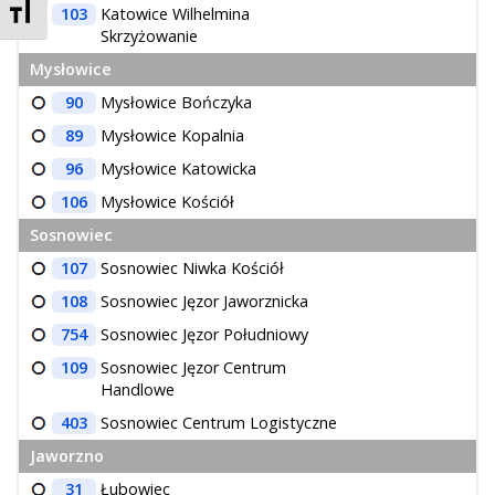
Zmień rozmiar czcionek
103
Katowice Wilhelmina
Skrzyżowanie
Mysłowice
90
Mysłowice Bończyka
89
Mysłowice Kopalnia
96
Mysłowice Katowicka
106
Mysłowice Kościół
Sosnowiec
107
Sosnowiec Niwka Kościół
108
Sosnowiec Jęzor Jaworznicka
754
Sosnowiec Jęzor Południowy
109
Sosnowiec Jęzor Centrum
Handlowe
403
Sosnowiec Centrum Logistyczne
Jaworzno
31
Łubowiec