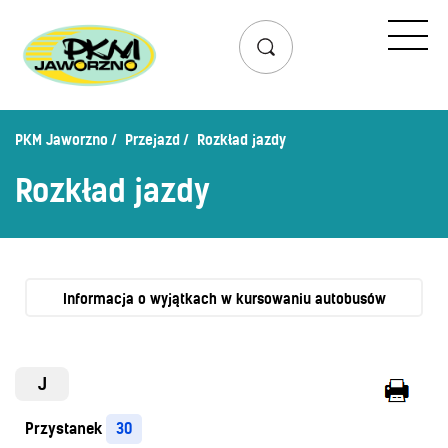
Przejazd
Rozkład jazdy
Lista przystanków
PKM Jaworzno
Przejazd
Rozkład jazdy
Schemat linii dziennych
Rozkład jazdy
Zaplanuj podróż – wyszukiwarka połączeń
Mapa przystanków i połączeń
Schemat linii nocnych
Bilety
Informacja o wyjątkach w kursowaniu autobusów
Cennik biletów
Uprawnienia do ulg
J
Regulamin przewozów
Przystanek
30
Honorowanie biletów ZK„KM”