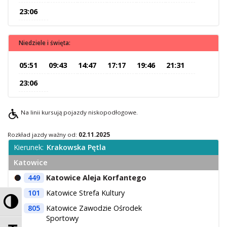
23:06
O Spółce
Uwagi i wnioski
Ochrona danych osobowych
Niedziele i święta:
05:51
09:43
14:47
17:17
19:46
21:31
23:06
Na linii kursują pojazdy niskopodłogowe.
Rozkład jazdy ważny od:
02.11.2025
Kierunek:
Krakowska Pętla
Katowice
449
Katowice Aleja Korfantego
101
Katowice Strefa Kultury
Przełącz wysoki kontrast
805
Katowice Zawodzie Ośrodek
Sportowy