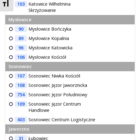
Zmień rozmiar czcionek
103
Katowice Wilhelmina
Skrzyżowanie
Mysłowice
90
Mysłowice Bończyka
89
Mysłowice Kopalnia
96
Mysłowice Katowicka
106
Mysłowice Kościół
Sosnowiec
107
Sosnowiec Niwka Kościół
108
Sosnowiec Jęzor Jaworznicka
754
Sosnowiec Jęzor Południowy
109
Sosnowiec Jęzor Centrum
Handlowe
403
Sosnowiec Centrum Logistyczne
Jaworzno
31
Łubowiec