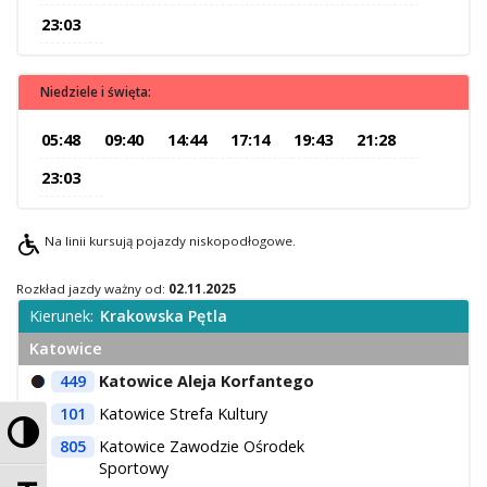
23:03
O Spółce
Uwagi i wnioski
Ochrona danych osobowych
Niedziele i święta:
05:48
09:40
14:44
17:14
19:43
21:28
23:03
Na linii kursują pojazdy niskopodłogowe.
Rozkład jazdy ważny od:
02.11.2025
Kierunek:
Krakowska Pętla
Katowice
449
Katowice Aleja Korfantego
101
Katowice Strefa Kultury
Przełącz wysoki kontrast
805
Katowice Zawodzie Ośrodek
Sportowy