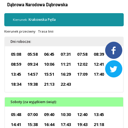
Kontrola biletów
Dąbrowa Narodowa Dąbrowska
Automaty biletowe
Sprzedaż biletów u kierowców
Kierunek:
Krakowska Pętla
Jaworznicka Karta Miejska
Kierunek przeciwny
Trasa linii
Open Payment System
Dni robocze:
Sklep internetowy

05:08
05:58
06:45
07:31
07:58
08:39
Aktualności
08:59
09:24
10:06
11:21
12:02
12:41

13:45
14:57
15:51
16:29
17:09
17:40
Stacja Kontroli Pojazdów
18:34
19:38
21:13
22:43
Inne
Soboty (za wyjątkiem świąt):
Centrum Obsługi Klienta
05:48
07:00
09:40
10:30
12:40
13:45
Kontakt
14:41
15:38
16:44
17:43
19:43
21:18
Multimedia