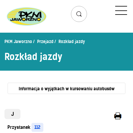
Przejazd
Rozkład jazdy
Lista przystanków
PKM Jaworzno
Przejazd
Rozkład jazdy
Schemat linii dziennych
Rozkład jazdy
Zaplanuj podróż – wyszukiwarka połączeń
Mapa przystanków i połączeń
Schemat linii nocnych
Bilety
Informacja o wyjątkach w kursowaniu autobusów
Cennik biletów
Uprawnienia do ulg
J
Regulamin przewozów
Przystanek
112
Honorowanie biletów ZK„KM”