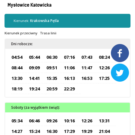
Kontrola biletów
Mysłowice Katowicka
Automaty biletowe
Sprzedaż biletów u kierowców
Kierunek:
Krakowska Pętla
Jaworznicka Karta Miejska
Kierunek przeciwny
Trasa linii
Open Payment System
Dni robocze:
Sklep internetowy

04:54
05:44
06:30
07:16
07:43
08:24
Aktualności
08:44
09:09
09:51
11:06
11:47
12:26

13:30
14:41
15:35
16:13
16:53
17:25
Stacja Kontroli Pojazdów
18:19
19:24
20:59
22:29
Inne
Soboty (za wyjątkiem świąt):
Centrum Obsługi Klienta
05:34
06:46
09:26
10:16
12:26
13:31
Kontakt
14:27
15:24
16:30
17:29
19:29
21:04
Multimedia