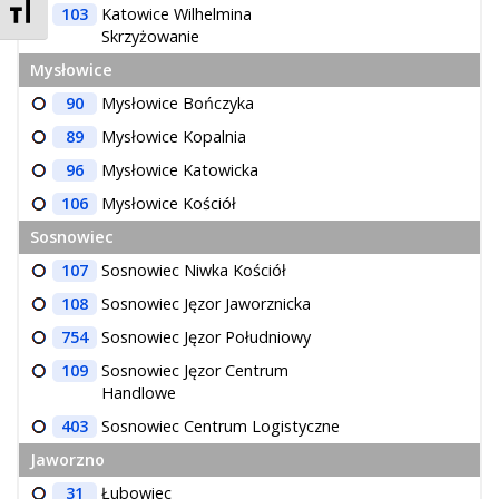
Zmień rozmiar czcionek
103
Katowice Wilhelmina
Skrzyżowanie
Mysłowice
90
Mysłowice Bończyka
89
Mysłowice Kopalnia
96
Mysłowice Katowicka
106
Mysłowice Kościół
Sosnowiec
107
Sosnowiec Niwka Kościół
108
Sosnowiec Jęzor Jaworznicka
754
Sosnowiec Jęzor Południowy
109
Sosnowiec Jęzor Centrum
Handlowe
403
Sosnowiec Centrum Logistyczne
Jaworzno
31
Łubowiec