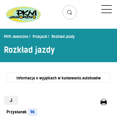
Przejazd
Rozkład jazdy
Lista przystanków
PKM Jaworzno
Przejazd
Rozkład jazdy
Schemat linii dziennych
Rozkład jazdy
Zaplanuj podróż – wyszukiwarka połączeń
Mapa przystanków i połączeń
Schemat linii nocnych
Bilety
Informacja o wyjątkach w kursowaniu autobusów
Cennik biletów
Uprawnienia do ulg
J
Regulamin przewozów
Przystanek
96
Honorowanie biletów ZK„KM”