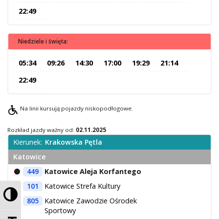
22:49
O Spółce
Uwagi i wnioski
Ochrona danych osobowych
Niedziele i święta:
05:34
09:26
14:30
17:00
19:29
21:14
22:49
Na linii kursują pojazdy niskopodłogowe.
Rozkład jazdy ważny od:
02.11.2025
Kierunek:
Krakowska Pętla
Katowice
449
Katowice Aleja Korfantego
101
Katowice Strefa Kultury
Przełącz wysoki kontrast
805
Katowice Zawodzie Ośrodek
Sportowy