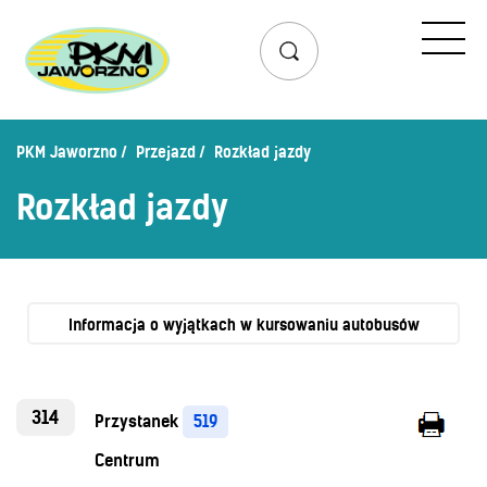
Przejazd
Rozkład jazdy
Lista przystanków
PKM Jaworzno
Przejazd
Rozkład jazdy
Schemat linii dziennych
Rozkład jazdy
Zaplanuj podróż – wyszukiwarka połączeń
Mapa przystanków i połączeń
Schemat linii nocnych
Bilety
Informacja o wyjątkach w kursowaniu autobusów
Cennik biletów
Uprawnienia do ulg
314
Przystanek
519
Regulamin przewozów
Centrum
Honorowanie biletów ZK„KM”