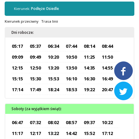
Kontrola biletów
Kierunek:
Podłęże Osiedle
Automaty biletowe
Sprzedaż biletów u kierowców
Kierunek przeciwny
Trasa linii
Jaworznicka Karta Miejska
Dni robocze:
Open Payment System
05:17
05:37
06:34
07:44
08:14
08:44
Sklep internetowy
09:09
09:49
10:20
10:50
11:25
11:50
Aktualności
12:15
12:50
13:20
13:50
14:35
14:55

15:15
15:30
15:53
16:10
16:30
16:49
Stacja Kontroli Pojazdów
17:14
17:49
18:24
18:53
19:22
20:47

Inne
Soboty (za wyjątkiem świąt):
06:47
07:32
08:02
08:57
09:37
10:22
Centrum Obsługi Klienta
Kontakt
11:17
12:17
13:22
14:42
15:52
17:12
Multimedia