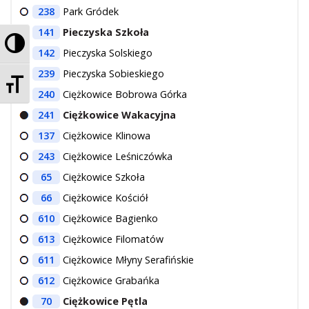
238
Park Gródek
141
Pieczyska Szkoła
Przełącz wysoki kontrast
142
Pieczyska Solskiego
239
Pieczyska Sobieskiego
Zmień rozmiar czcionek
240
Ciężkowice Bobrowa Górka
241
Ciężkowice Wakacyjna
137
Ciężkowice Klinowa
243
Ciężkowice Leśniczówka
65
Ciężkowice Szkoła
66
Ciężkowice Kościół
610
Ciężkowice Bagienko
613
Ciężkowice Filomatów
611
Ciężkowice Młyny Serafińskie
612
Ciężkowice Grabańka
70
Ciężkowice Pętla