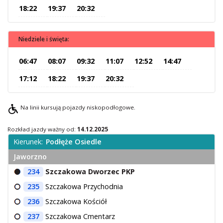
18:22
19:37
20:32
O Spółce
Uwagi i wnioski
Niedziele i święta:
Ochrona danych osobowych
06:47
08:07
09:32
11:07
12:52
14:47
17:12
18:22
19:37
20:32
Na linii kursują pojazdy niskopodłogowe.
Rozkład jazdy ważny od:
14.12.2025
Kierunek:
Podłęże Osiedle
Jaworzno
234
Szczakowa Dworzec PKP
235
Szczakowa Przychodnia
236
Szczakowa Kościół
237
Szczakowa Cmentarz