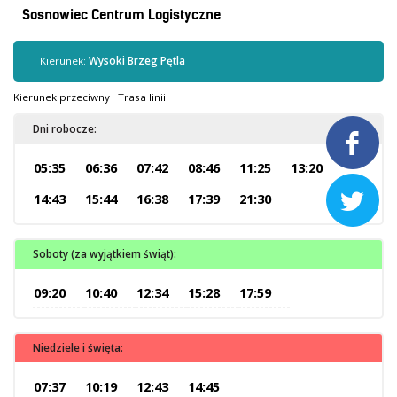
Kontrola biletów
Sosnowiec Centrum Logistyczne
Automaty biletowe
Sprzedaż biletów u kierowców
Kierunek:
Wysoki Brzeg Pętla
Jaworznicka Karta Miejska
Kierunek przeciwny
Trasa linii
Open Payment System
Dni robocze:
Sklep internetowy

05:35
06:36
07:42
08:46
11:25
13:20
Aktualności

14:43
15:44
16:38
17:39
21:30
Stacja Kontroli Pojazdów
Soboty (za wyjątkiem świąt):
09:20
10:40
12:34
15:28
17:59
Inne
Niedziele i święta:
Centrum Obsługi Klienta
Kontakt
07:37
10:19
12:43
14:45
Multimedia