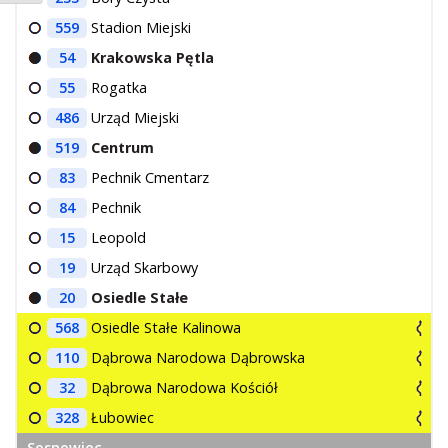
559
Stadion Miejski
54
Krakowska Pętla
55
Rogatka
486
Urząd Miejski
519
Centrum
83
Pechnik Cmentarz
84
Pechnik
15
Leopold
19
Urząd Skarbowy
20
Osiedle Stałe
568
Osiedle Stałe Kalinowa
110
Dąbrowa Narodowa Dąbrowska
32
Dąbrowa Narodowa Kościół
328
Łubowiec
Sosnowiec