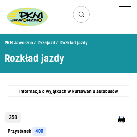
Przejazd
Rozkład jazdy
Lista przystanków
PKM Jaworzno
Przejazd
Rozkład jazdy
Schemat linii dziennych
Rozkład jazdy
Zaplanuj podróż – wyszukiwarka połączeń
Mapa przystanków i połączeń
Schemat linii nocnych
Bilety
Informacja o wyjątkach w kursowaniu autobusów
Cennik biletów
Uprawnienia do ulg
350
Regulamin przewozów
Przystanek
400
Honorowanie biletów ZK„KM”