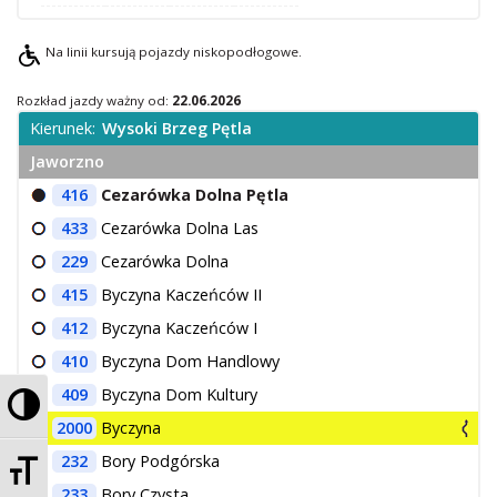
O Spółce
Na linii kursują pojazdy niskopodłogowe.
Uwagi i wnioski
Ochrona danych osobowych
Rozkład jazdy ważny od:
22.06.2026
Kierunek:
Wysoki Brzeg Pętla
Jaworzno
416
Cezarówka Dolna Pętla
433
Cezarówka Dolna Las
229
Cezarówka Dolna
415
Byczyna Kaczeńców II
412
Byczyna Kaczeńców I
410
Byczyna Dom Handlowy
409
Byczyna Dom Kultury
Przełącz wysoki kontrast
2000
Byczyna
Zmień rozmiar czcionek
232
Bory Podgórska
233
Bory Czysta