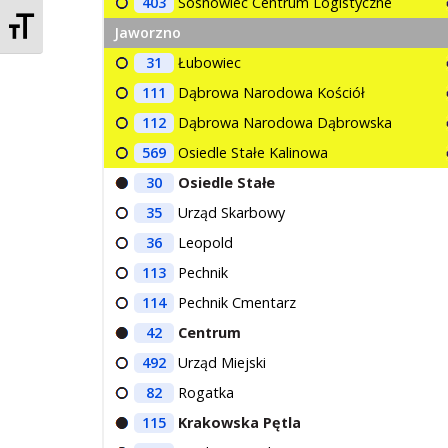
403
Sosnowiec Centrum Logistyczne
Zmień rozmiar czcionek
Jaworzno
31
Łubowiec
111
Dąbrowa Narodowa Kościół
112
Dąbrowa Narodowa Dąbrowska
569
Osiedle Stałe Kalinowa
30
Osiedle Stałe
35
Urząd Skarbowy
36
Leopold
113
Pechnik
114
Pechnik Cmentarz
42
Centrum
492
Urząd Miejski
82
Rogatka
115
Krakowska Pętla