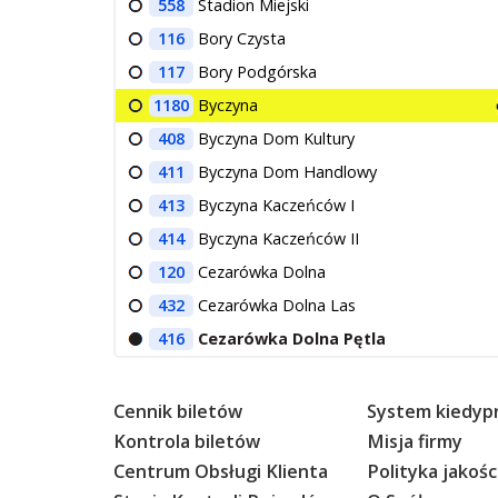
558
Stadion Miejski
116
Bory Czysta
117
Bory Podgórska
1180
Byczyna
408
Byczyna Dom Kultury
411
Byczyna Dom Handlowy
413
Byczyna Kaczeńców I
414
Byczyna Kaczeńców II
120
Cezarówka Dolna
432
Cezarówka Dolna Las
416
Cezarówka Dolna Pętla
Cennik biletów
System kiedypr
Kontrola biletów
Misja firmy
Centrum Obsługi Klienta
Polityka jakośc