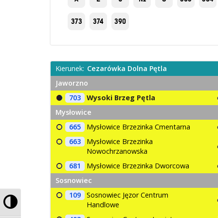
373
374
390
Kierunek:
Cezarówka Dolna Pętla
Jaworzno
703
Wysoki Brzeg Pętla
Mysłowice
665
Mysłowice Brzezinka Cmentarna
663
Mysłowice Brzezinka
Nowochrzanowska
681
Mysłowice Brzezinka Dworcowa
Sosnowiec
109
Sosnowiec Jęzor Centrum
Przełącz wysoki kontrast
Handlowe