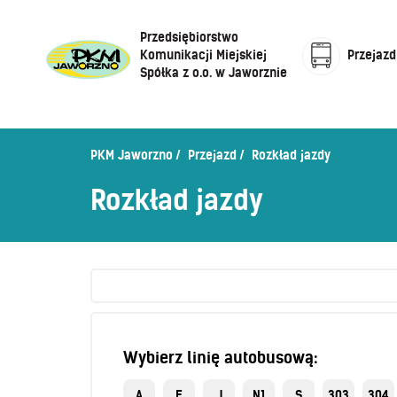
Przedsiębiorstwo
Komunikacji Miejskiej
Przejazd
Spółka z o.o. w Jaworznie
Cennik biletów
Centrum Obsługi Klienta
Rozkład jazdy
PKM Jaworzno
Przejazd
Rozkład jazdy
Honorowanie biletów ZK„KM”
O Spółce
Rozkład jazdy
Sprzedaż biletów u kierowców
Zaplanuj podróż –
wyszukiwarka połączeń
Sklep internetowy
Wybierz linię autobusową:
A
E
J
N1
S
303
304