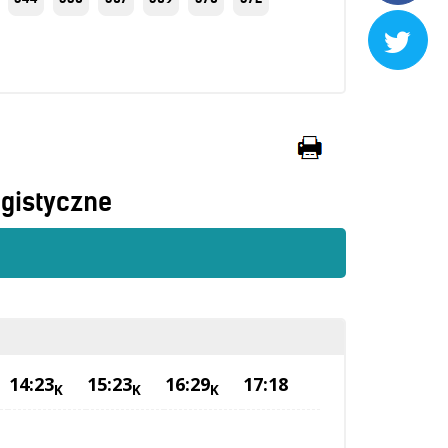

gistyczne
14:23
15:23
16:29
17:18
K
K
K