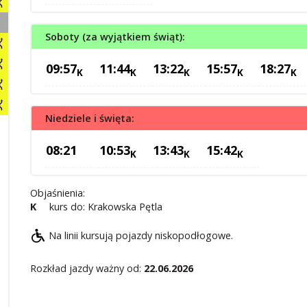
Soboty (za wyjątkiem świąt):
09:57
11:44
13:22
15:57
18:27
K
K
K
K
K
Niedziele i święta:
08:21
10:53
13:43
15:42
K
K
K
Objaśnienia:
K
kurs do: Krakowska Pętla
Na linii kursują pojazdy niskopodłogowe.
Rozkład jazdy ważny od:
22.06.2026