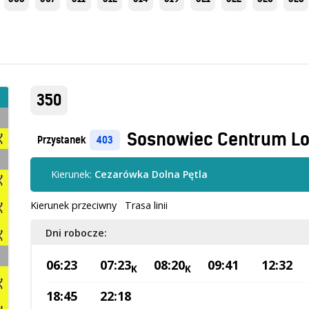
350
Sosnowiec Centrum Lo
Przystanek
403
Kierunek:
Cezarówka Dolna Pętla
Kierunek przeciwny
Trasa linii
Dni robocze:
06:23
07:23
08:20
09:41
12:32
K
K
18:45
22:18