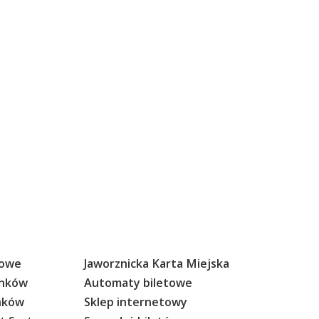
sowe
Jaworznicka Karta Miejska
anków
Automaty biletowe
anków
Sklep internetowy