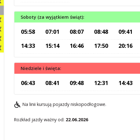
Soboty (za wyjątkiem świąt):
05:58
07:01
08:07
08:48
09:41
14:33
15:14
16:46
17:50
20:16
Niedziele i święta:
06:43
08:41
09:48
12:31
14:43
Na linii kursują pojazdy niskopodłogowe.
Rozkład jazdy ważny od:
22.06.2026