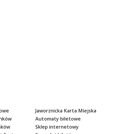
sowe
Jaworznicka Karta Miejska
anków
Automaty biletowe
anków
Sklep internetowy