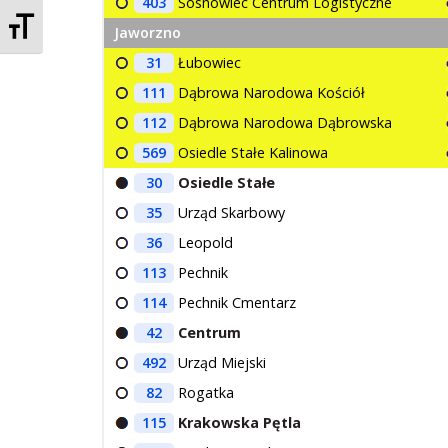
403
Sosnowiec Centrum Logistyczne
Zmień rozmiar czcionek
Jaworzno
31
Łubowiec
111
Dąbrowa Narodowa Kościół
112
Dąbrowa Narodowa Dąbrowska
569
Osiedle Stałe Kalinowa
30
Osiedle Stałe
35
Urząd Skarbowy
36
Leopold
113
Pechnik
114
Pechnik Cmentarz
42
Centrum
492
Urząd Miejski
82
Rogatka
115
Krakowska Pętla