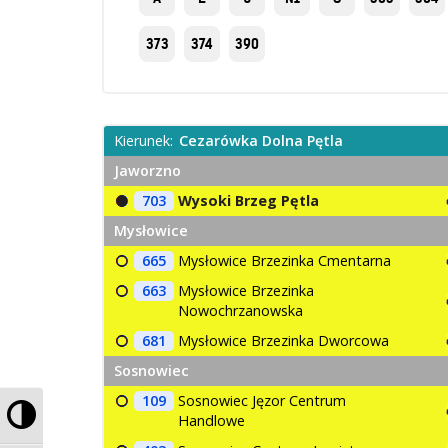
373
374
390
Kierunek:
Cezarówka Dolna Pętla
Jaworzno
703
Wysoki Brzeg Pętla
Mysłowice
665
Mysłowice Brzezinka Cmentarna
663
Mysłowice Brzezinka
Nowochrzanowska
681
Mysłowice Brzezinka Dworcowa
Sosnowiec
109
Sosnowiec Jęzor Centrum
Przełącz wysoki kontrast
Handlowe