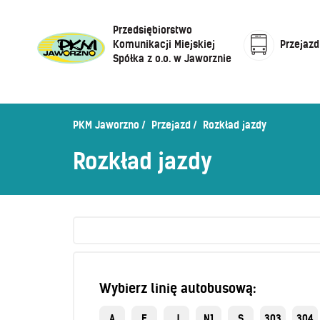
Przedsiębiorstwo
Komunikacji Miejskiej
Przejazd
Spółka z o.o. w Jaworznie
Cennik biletów
Centrum Obsługi Klienta
Rozkład jazdy
PKM Jaworzno
Przejazd
Rozkład jazdy
Honorowanie biletów ZK„KM”
O Spółce
Rozkład jazdy
Sprzedaż biletów u kierowców
Zaplanuj podróż –
wyszukiwarka połączeń
Sklep internetowy
Wybierz linię autobusową:
A
E
J
N1
S
303
304