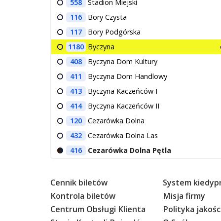
558
Stadion Miejski
116
Bory Czysta
117
Bory Podgórska
1180
Byczyna
408
Byczyna Dom Kultury
411
Byczyna Dom Handlowy
413
Byczyna Kaczeńców I
414
Byczyna Kaczeńców II
120
Cezarówka Dolna
432
Cezarówka Dolna Las
416
Cezarówka Dolna Pętla
Cennik biletów
System kiedypr
Kontrola biletów
Misja firmy
Centrum Obsługi Klienta
Polityka jakośc